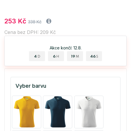
253 Kč
338 Kč
Cena bez DPH: 209 Kč
Akce končí: 12.8.
4
6
19
45
D
H
M
S
Vyber barvu