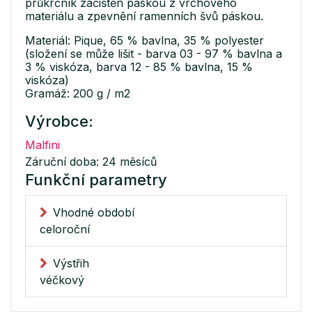
průkrčník začištěn páskou z vrchového
materiálu a zpevnění ramenních švů páskou.
Materiál: Pique, 65 % bavlna, 35 % polyester
(složení se může lišit - barva 03 - 97 % bavlna a
3 % viskóza, barva 12 - 85 % bavlna, 15 %
viskóza)
Gramáž: 200 g / m2
Výrobce:
Malfini
Záruční doba: 24 měsíců
Funkční parametry
Vhodné období
celoroční
Výstřih
véčkový