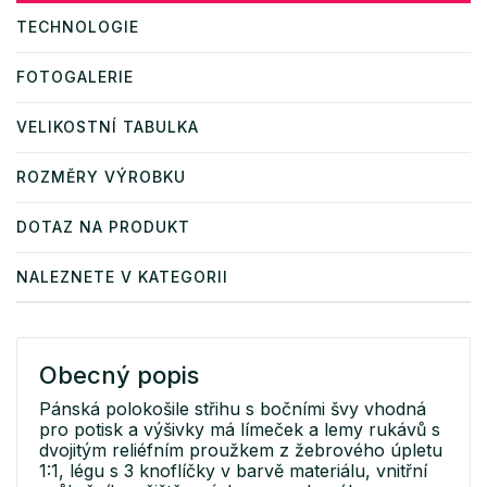
TECHNOLOGIE
FOTOGALERIE
VELIKOSTNÍ TABULKA
ROZMĚRY VÝROBKU
DOTAZ NA PRODUKT
NALEZNETE V KATEGORII
Obecný popis
Pánská polokošile střihu s bočními švy vhodná
pro potisk a výšivky má límeček a lemy rukávů s
dvojitým reliéfním proužkem z žebrového úpletu
1:1, légu s 3 knoflíčky v barvě materiálu, vnitřní