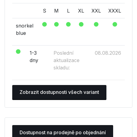
S
M
L
XL
XXL
XXXL
snorkel
blue
1-3
Poslední
08.08.2026
dny
aktualizace
skladu:
Zobrazit dostupnosti všech variant
Dostupnost na prodejně po objednání