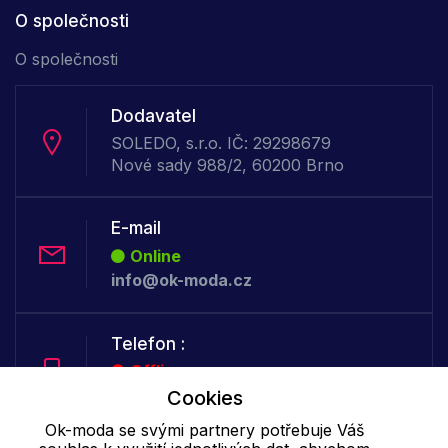
O společnosti
O společnosti
Dodavatel
SOLEDO, s.r.o. IČ: 29298679
Nové sady 988/2, 60200 Brno
E-mail
Online
info@ok-moda.cz
Telefon :
Offline
+420 702 000 160
Cookies
Ok-moda se svými partnery potřebuje Váš