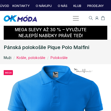
ÚVOD
KONTAKTY
O NÁKUPU
O NÁS
KLUB
PRODEJNY
MEGA SLEVY AŽ 30 % – VYUŽIJTE
NEJLEPŠÍ NABÍDKY PRÁVĚ TEĎ!
Pánská polokošile Pique Polo Malfini
Muži
Košile, polokošile
Polokošile
MEGA