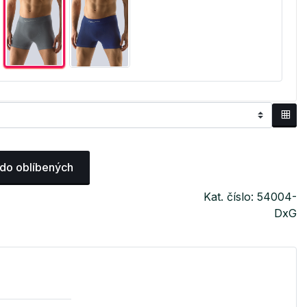
 do oblíbených
Kat. číslo: 54004-
DxG