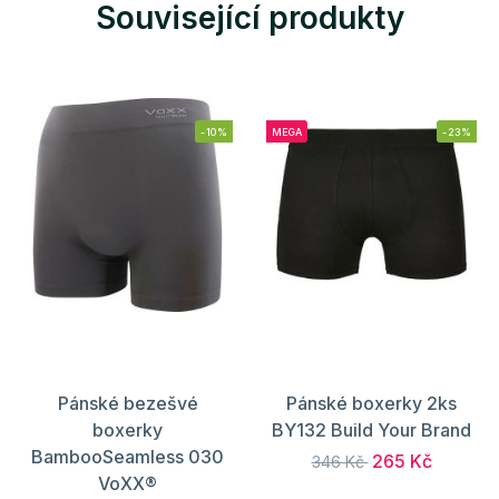
Související produkty
-10%
MEGA
-23%
Pánské bezešvé
Pánské boxerky 2ks
boxerky
BY132 Build Your Brand
BambooSeamless 030
265 Kč
346 Kč
VoXX®