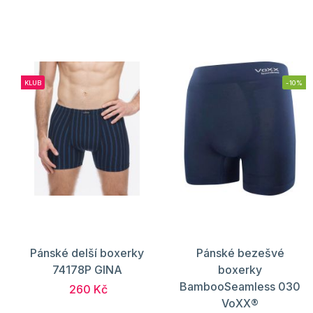
KLUB
-10%
Pánské delší boxerky
Pánské bezešvé
74178P GINA
boxerky
BambooSeamless 030
260 Kč
VoXX®