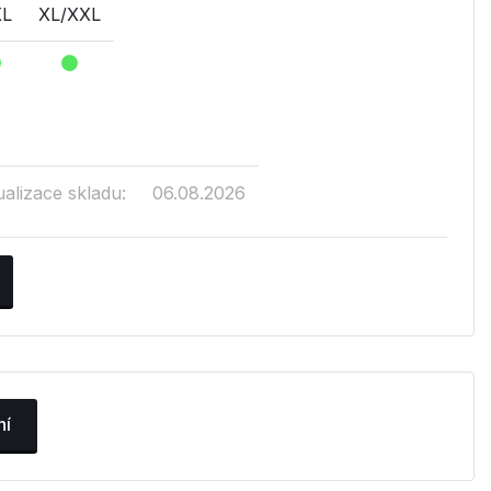
XL
XL/XXL
ualizace skladu:
06.08.2026
ní