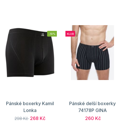
-10%
KLUB
Pánské boxerky Kamil
Pánské delší boxerky
Lonka
74178P GINA
268 Kč
260 Kč
298 Kč