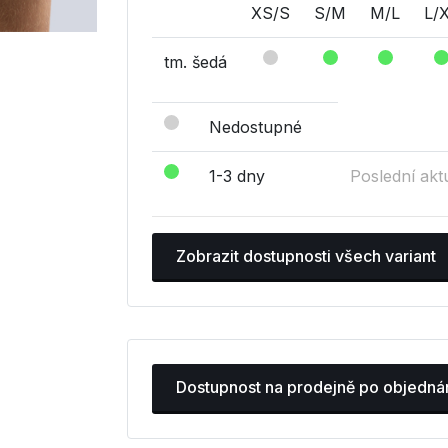
XS/S
S/M
M/L
L/
tm. šedá
Nedostupné
1-3 dny
Poslední akt
Zobrazit dostupnosti všech variant
Dostupnost na prodejně po objedná