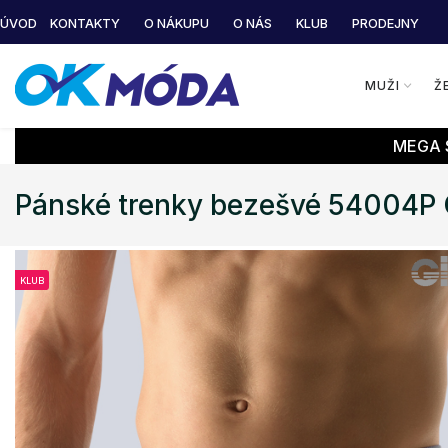
ÚVOD
KONTAKTY
O NÁKUPU
O NÁS
KLUB
PRODEJNY
MUŽI
Ž
MEGA S
Pánské trenky bezešvé 54004P
KLUB