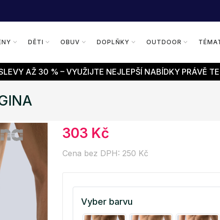
ENY
DĚTI
OBUV
DOPLŇKY
OUTDOOR
TÉMA
LEVY AŽ 30 % – VYUŽIJTE NEJLEPŠÍ NABÍDKY PRÁVĚ TE
 GINA
303 Kč
Cena bez DPH: 250 Kč
Vyber barvu