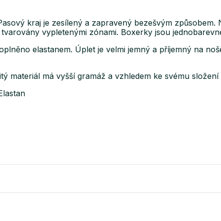
 Pasový kraj je zesílený a zapravený bezešvým způsobem
ky tvarovány vypletenými zónami. Boxerky jsou jednobarevné
oplněno elastanem. Úplet je velmi jemný a příjemný na no
tý materiál má vyšší gramáž a vzhledem ke svému složení s
Elastan