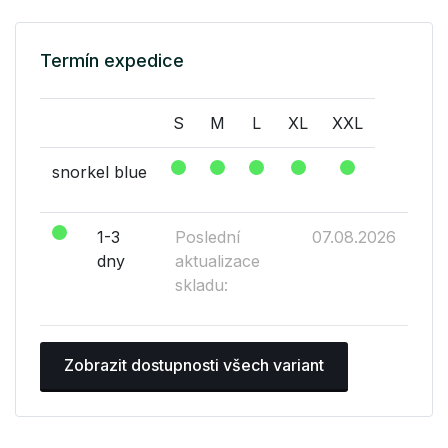
Termín expedice
S
M
L
XL
XXL
snorkel blue
1-3
Poslední
07.08.2026
dny
aktualizace
skladu:
Zobrazit dostupnosti všech variant