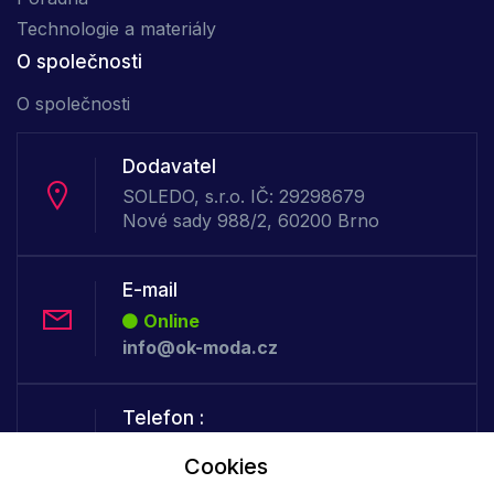
Technologie a materiály
O společnosti
O společnosti
Dodavatel
SOLEDO, s.r.o. IČ: 29298679
Nové sady 988/2, 60200 Brno
E-mail
Online
info@ok-moda.cz
Telefon :
Online
Cookies
+420 702 000 160