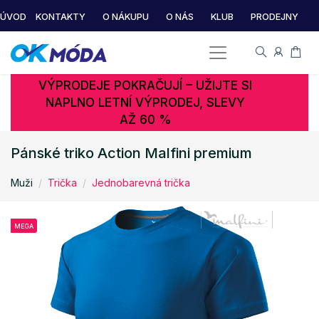
ÚVOD
KONTAKTY
O NÁKUPU
O NÁS
KLUB
PRODEJNY
VÝPRODEJE POKRAČUJÍ – UŽIJTE SI
NAPLNO LETNÍ VÝPRODEJ, SLEVY
AŽ 60 %
Pánské triko Action Malfini premium
Muži
Trička
Jednobarevná trička
MEGA