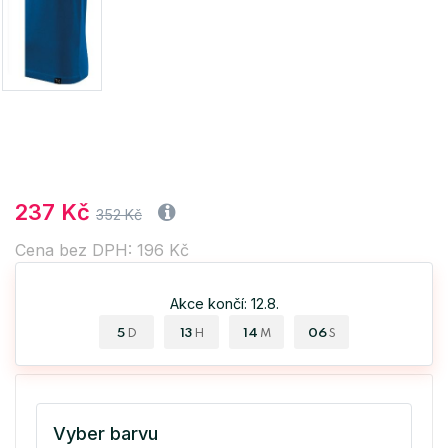
237 Kč
352 Kč
Cena bez DPH: 196 Kč
Akce končí: 12.8.
5
13
14
06
D
H
M
S
Vyber barvu