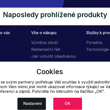
Naposledy prohlížené produkty
o vás
Vše o nákupu
Služby k pr
Výměna zboží
Poradna
Reklamační řád
Technologie 
Jak vytvořit objednávku
Obchodní podmínky
Cookies
Doprava
e svými partnery potřebuje Váš souhlas k využití jednotli
E-mail
hom Vám mimo jiné mohli ukazovat informace týkající se Va
eferencí a zájmů. Potvrdíte ho kliknutím na tlačítko „OK“.
Online
info@ok-moda.cz
Nastavení
OK