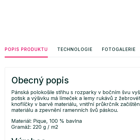
POPIS PRODUKTU
TECHNOLOGIE
FOTOGALERIE
Obecný popis
Pánská polokošile střihu s rozparky v bočním švu vy
potisk a výšivku má límeček a lemy rukávů z žebrového
knoflíčky v barvě materiálu, vnitřní průkrčník začišt
materiálu a zpevnění ramenních švů páskou.
Materiál: Pique, 100 % bavlna
Gramáž: 220 g / m2