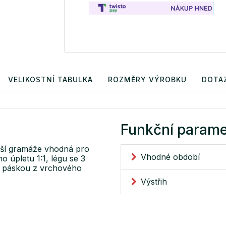
VELIKOSTNÍ TABULKA
ROZMĚRY VÝROBKU
DOTA
Funkční parame
šší gramáže vhodná pro
Vhodné období
 úpletu 1:1, légu se 3
ěn páskou z vrchového
Výstřih