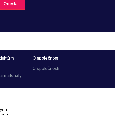
oduktům
O společnosti
O společnosti
a materiály
vých
Telefon :
šich