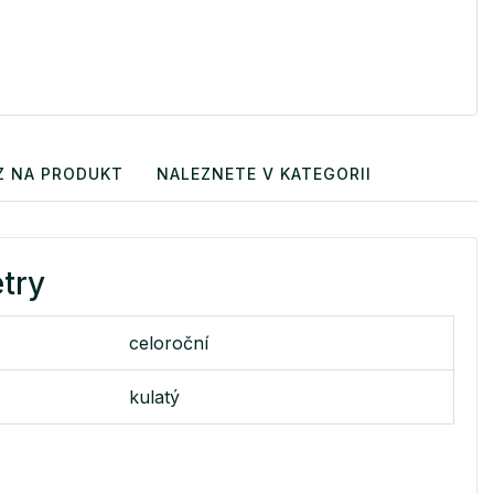
Z NA PRODUKT
NALEZNETE V KATEGORII
try
celoroční
kulatý