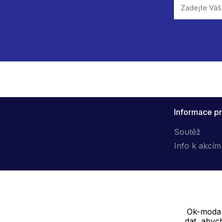
Informace pr
Soutěž
Info k akcím
Ok-moda s
Dodavatel
dat, abyc