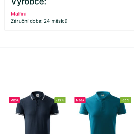
Výrobce:
Malfini
Záruční doba: 24 měsíců
MEGA
-25%
MEGA
-25%