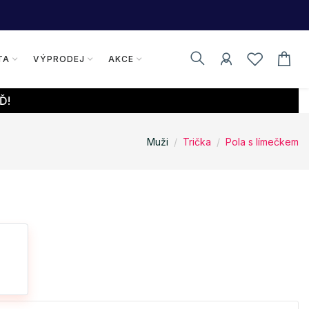
TA
VÝPRODEJ
AKCE
Ď!
Muži
Trička
Pola s límečkem