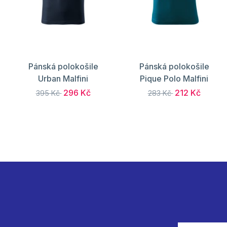
Pánská polokošile
Pánská polokošile
Urban Malfini
Pique Polo Malfini
296 Kč
212 Kč
395 Kč
283 Kč