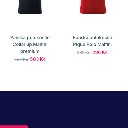
Pánská polokošile
Pánská polokošile
Collar up Malfini
Pique Polo Malfini
premium
286 Kč
382 Kč
503 Kč
784 Kč