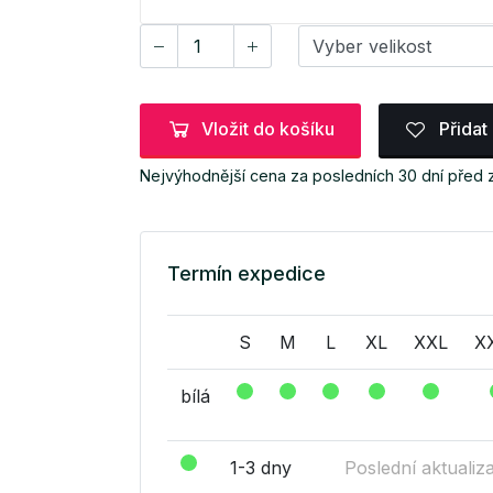
Vložit do košíku
Přidat
Nejvýhodnější cena za posledních 30 dní před
Termín expedice
S
M
L
XL
XXL
X
bílá
1-3 dny
Poslední aktualiz