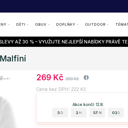
ENY
DĚTI
OBUV
DOPLŇKY
OUTDOOR
TÉMA
LEVY AŽ 30 % – VYUŽIJTE NEJLEPŠÍ NABÍDKY PRÁVĚ TE
Malfini
269 Kč
359 Kč
Cena bez DPH: 222 Kč
Akce končí: 12.8.
5
2
57
01
D
H
M
S