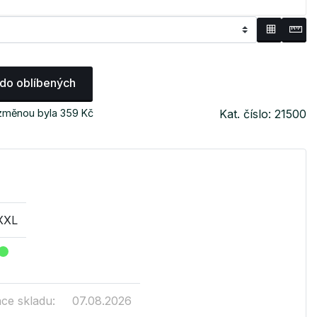
 do oblíbených
 změnou byla 359 Kč
Kat. číslo: 21500
XXL
ace skladu:
07.08.2026