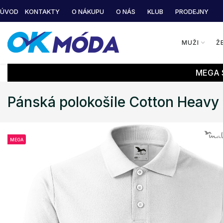
ÚVOD
KONTAKTY
O NÁKUPU
O NÁS
KLUB
PRODEJNY
MUŽI
Ž
MEGA S
Pánská polokošile Cotton Heavy 
MEGA