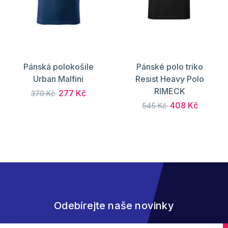
Pánská polokošile
Pánské polo triko
Urban Malfini
Resist Heavy Polo
RIMECK
277 Kč
370 Kč
408 Kč
545 Kč
Odebírejte naše novinky