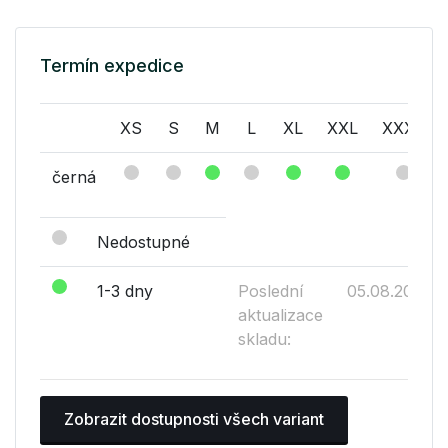
Termín expedice
XS
S
M
L
XL
XXL
XXXL
černá
Nedostupné
1-3 dny
Poslední
05.08.2026
aktualizace
skladu:
Zobrazit dostupnosti všech variant