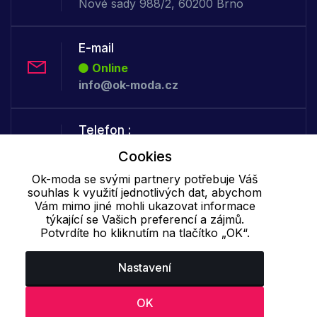
Nové sady 988/2, 60200 Brno
E-mail
Online
info@ok-moda.cz
Telefon :
Offline
Cookies
+420 702 000 160
Ok-moda se svými partnery potřebuje Váš
souhlas k využití jednotlivých dat, abychom
Vám mimo jiné mohli ukazovat informace
Cookie - podrobné nastavení
|
Další informace
|
Ochrana osobních
týkající se Vašich preferencí a zájmů.
údajů
Potvrdíte ho kliknutím na tlačítko „OK“.
Nastavení
OK