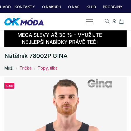
ÚVOD
KONTAKTY
O NÁKUPU
O NÁS
KLUB
PRODEJNY
MEGA SLEVY AŽ 30 % – VYUŽIJTE
NEJLEPŠÍ NABÍDKY PRÁVĚ TEĎ!
Nátělník 78002P GINA
Muži
Trička
Topy, tílka
KLUB