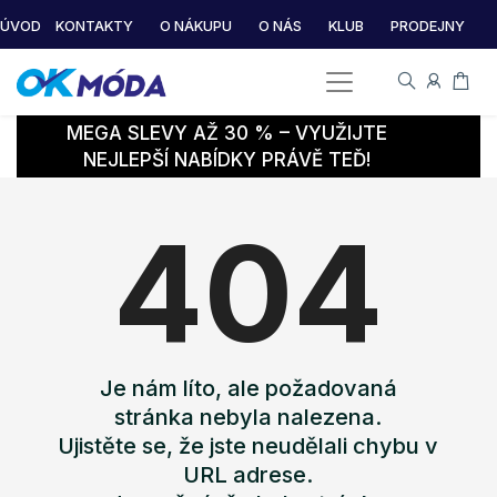
ÚVOD
KONTAKTY
O NÁKUPU
O NÁS
KLUB
PRODEJNY
MEGA SLEVY AŽ 30 % – VYUŽIJTE
NEJLEPŠÍ NABÍDKY PRÁVĚ TEĎ!
404
Je nám líto, ale požadovaná
stránka nebyla nalezena.
Ujistěte se, že jste neudělali chybu v
URL adrese.