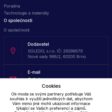
Poradna
Technologie a materiály
O společnosti
O společnosti
Dodavatel
SOLEDO, s.r.o. IČ: 29298679
Nové sady 988/2, 60200 Brno
E-mail
Online
info@ok-moda.cz
Cookies
Ok-moda se svými partnery potřebuje Váš
souhlas k využití jednotlivých dat, abychom
Telefon :
Vám mimo jiné mohli ukazovat informace
Offline
týkající se Vašich preferencí a zájmů.