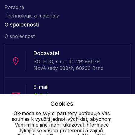
Poradna
Technologie a materiály
O společnosti
O společnosti
Dodavatel
SOLEDO, s.r.o. IČ: 29298679
Nové sady 988/2, 60200 Brno
E-mail
Online
info@ok-moda.cz
Cookies
Ok-moda se svými partnery potřebuje Váš
souhlas k využití jednotlivých dat, abychom
Telefon :
Vám mimo jiné mohli ukazovat informace
Offline
týkající se Vašich preferencí a zájmů.