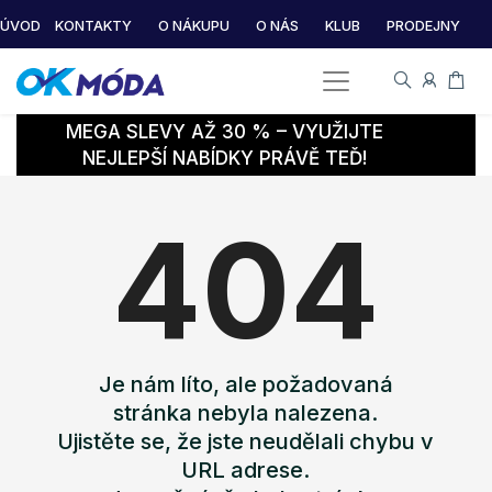
ÚVOD
KONTAKTY
O NÁKUPU
O NÁS
KLUB
PRODEJNY
MEGA SLEVY AŽ 30 % – VYUŽIJTE
NEJLEPŠÍ NABÍDKY PRÁVĚ TEĎ!
404
Je nám líto, ale požadovaná
stránka nebyla nalezena.
Ujistěte se, že jste neudělali chybu v
URL adrese.