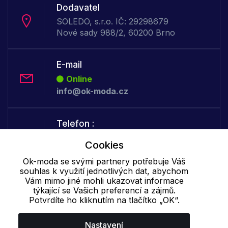
Dodavatel
SOLEDO, s.r.o. IČ: 29298679
Nové sady 988/2, 60200 Brno
E-mail
Online
info@ok-moda.cz
Telefon :
Online
Cookies
+420 702 000 160
Ok-moda se svými partnery potřebuje Váš
souhlas k využití jednotlivých dat, abychom
Vám mimo jiné mohli ukazovat informace
Cookie - podrobné nastavení
|
Další informace
|
Ochrana osobních
týkající se Vašich preferencí a zájmů.
údajů
Potvrdíte ho kliknutím na tlačítko „OK“.
Nastavení