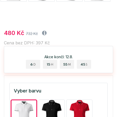
480 Kč
732 Kč
Cena bez DPH: 397 Kč
Akce končí: 12.8.
6
15
55
45
D
H
M
S
Vyber barvu