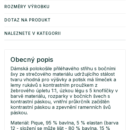
ROZMĚRY VÝROBKU
DOTAZ NA PRODUKT
NALEZNETE V KATEGORII
Obecný popis
Dámská polokošile přiléhavého střihu s bočními
švy ze strečového materiálu udržujícího stálost
tvaru vhodná pro výšivky a potisk má límeček a
lemy rukávů s kontrastním proužkem z
žebrového úpletu 1:1, úzkou légu s 5 knoflíčky v
barvě materiálu, rozparky v bočních švech s
kontrastní páskou, vnitřní průkrčník začištěn
kontrastní páskou a zpevnění ramenních švů
páskou.
Materiál: Pique, 95 % bavlna, 5 % elastan (barva
12 - složení se může lišit - 80 % bavlna, 15 %