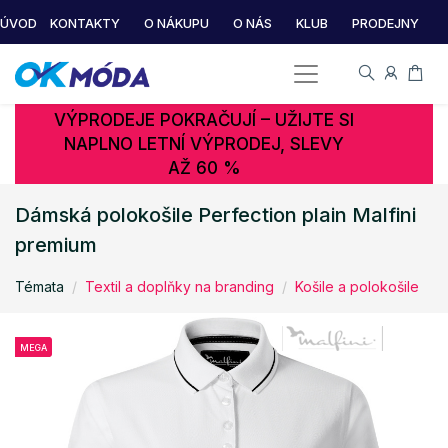
ÚVOD
KONTAKTY
O NÁKUPU
O NÁS
KLUB
PRODEJNY
VÝPRODEJE POKRAČUJÍ – UŽIJTE SI
NAPLNO LETNÍ VÝPRODEJ, SLEVY
AŽ 60 %
Dámská polokošile Perfection plain Malfini
premium
Témata
Textil a doplňky na branding
Košile a polokošile
MEGA