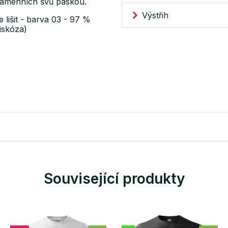
 ramenních švů páskou.
Výstřih
 lišit - barva 03 - 97 %
iskóza)
Související produkty