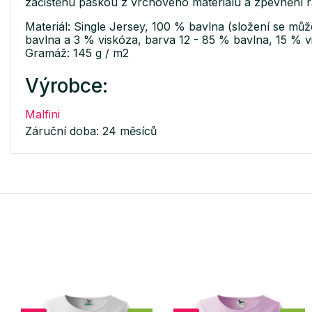
začištěnu páskou z vrchového materiálu a zpevnění
Materiál: Single Jersey, 100 % bavlna (složení se může
bavlna a 3 % viskóza, barva 12 - 85 % bavlna, 15 % v
Gramáž: 145 g / m2
Výrobce:
Malfini
Záruční doba: 24 měsíců