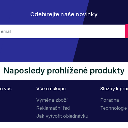
Odebírejte naše novinky
Naposledy prohlížené produkty
o vás
Vše o nákupu
Služby k pr
Výměna zboží
Poradna
Reklamační řád
Technologie 
Jak vytvořit objednávku
Obchodní podmínky