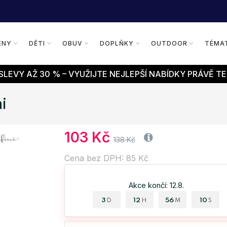
ENY
DĚTI
OBUV
DOPLŇKY
OUTDOOR
TÉMA
LEVY AŽ 30 % – VYUŽIJTE NEJLEPŠÍ NABÍDKY PRÁVĚ TE
i
103 Kč
138 Kč
Cena bez DPH: 85 Kč
Akce končí: 12.8.
3
12
56
09
D
H
M
S