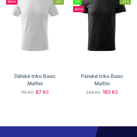
MEGA
-26%
TOP
-25%
MEGA
Dětské triko Basic
Pánské triko Basic
Malfini
Malfini
87 Kč
183 Kč
119 Kč
244 Kč