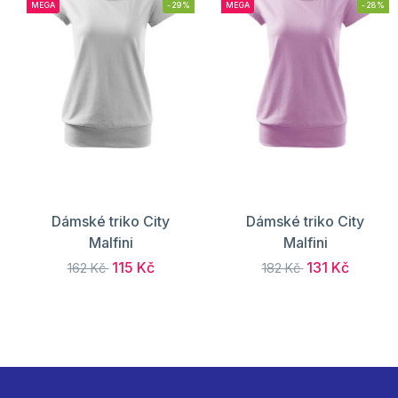
MEGA
-29%
MEGA
-28%
Dámské triko City
Dámské triko City
Malfini
Malfini
115 Kč
131 Kč
162 Kč
182 Kč