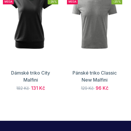
MEGA
-28%
MEGA
-25%
Dámské triko City
Pánské triko Classic
Malfini
New Malfini
131 Kč
96 Kč
182 Kč
129 Kč