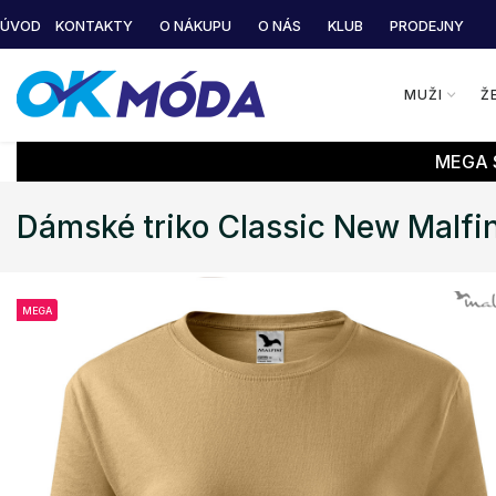
ÚVOD
KONTAKTY
O NÁKUPU
O NÁS
KLUB
PRODEJNY
MUŽI
Ž
MEGA S
Dámské triko Classic New Malfin
MEGA