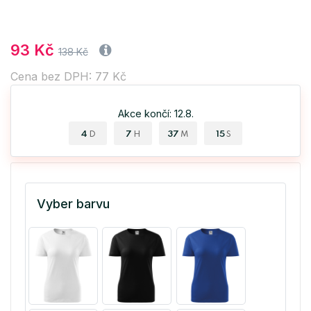
93 Kč
138 Kč
Cena bez DPH: 77 Kč
Akce končí: 12.8.
4
7
37
14
D
H
M
S
Vyber barvu