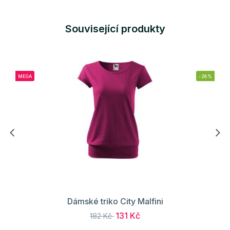
Související produkty
MEGA
-28%
Dámské triko City Malfini
131 Kč
182 Kč