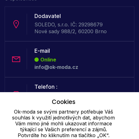
Dodavatel
SOLEDO, s.r.o. IČ: 29298679
Nové sady 988/2, 60200 Brno
E-mail
Online
info@ok-moda.cz
Telefon :
Offline
Cookies
+420 702 000 160
Ok-moda se svými partnery potřebuje Váš
souhlas k využití jednotlivých dat, abychom
Cookie - podrobné nastavení
|
Další informace
|
Ochrana osobních
Vám mimo jiné mohli ukazovat informace
týkající se Vašich preferencí a zájmů.
údajů
Potvrdíte ho kliknutím na tlačítko „OK“.