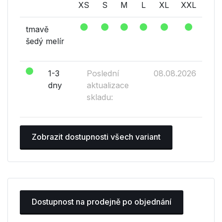
XS
S
M
L
XL
XXL
tmavě
šedý melír
1-3
Poslední
08.08.2026
dny
aktualizace
skladu:
Zobrazit dostupnosti všech variant
Dostupnost na prodejně po objednání