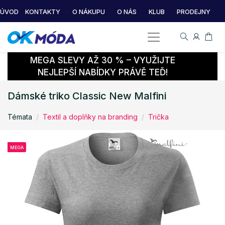
ÚVOD
KONTAKTY
O NÁKUPU
O NÁS
KLUB
PRODEJNY
MEGA SLEVY AŽ 30 % – VYUŽIJTE
NEJLEPŠÍ NABÍDKY PRÁVĚ TEĎ!
Dámské triko Classic New Malfini
Témata
Textil a doplňky na branding
Trička
MEGA