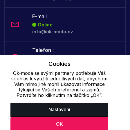
E-mail
Online
info@ok-moda.cz
Telefon :
Offline
Cookies
+420 702 000 160
Ok-moda se svými partnery potřebuje Váš
souhlas k využití jednotlivých dat, abychom
Cookie - podrobné nastavení
|
Další informace
|
Ochrana osobních
Vám mimo jiné mohli ukazovat informace
týkající se Vašich preferencí a zájmů.
údajů
Potvrdíte ho kliknutím na tlačítko „OK“.
Nastavení
OK