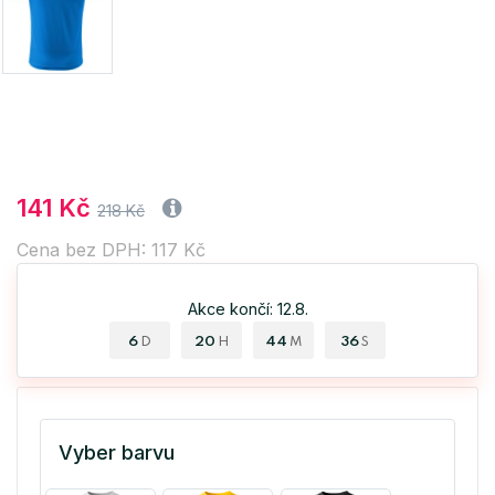
141 Kč
218 Kč
Cena bez DPH: 117 Kč
Akce končí: 12.8.
6
20
44
36
D
H
M
S
Vyber barvu