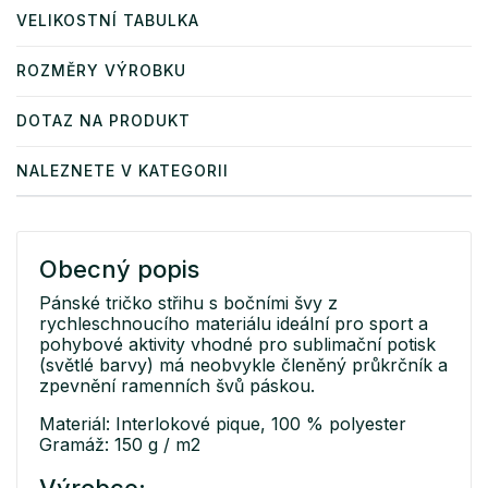
VELIKOSTNÍ TABULKA
ROZMĚRY VÝROBKU
DOTAZ NA PRODUKT
NALEZNETE V KATEGORII
Obecný popis
Pánské tričko střihu s bočními švy z
rychleschnoucího materiálu ideální pro sport a
pohybové aktivity vhodné pro sublimační potisk
(světlé barvy) má neobvykle členěný průkrčník a
zpevnění ramenních švů páskou.
Materiál: Interlokové pique, 100 % polyester
Gramáž: 150 g / m2
Výrobce: