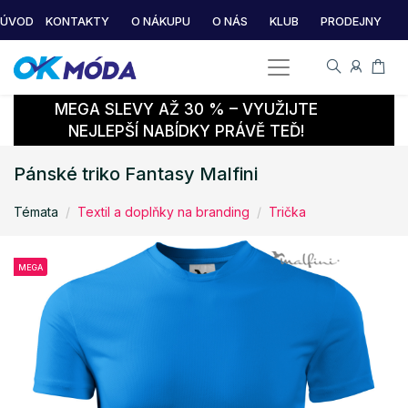
ÚVOD
KONTAKTY
O NÁKUPU
O NÁS
KLUB
PRODEJNY
MEGA SLEVY AŽ 30 % – VYUŽIJTE
NEJLEPŠÍ NABÍDKY PRÁVĚ TEĎ!
Pánské triko Fantasy Malfini
Témata
Textil a doplňky na branding
Trička
MEGA