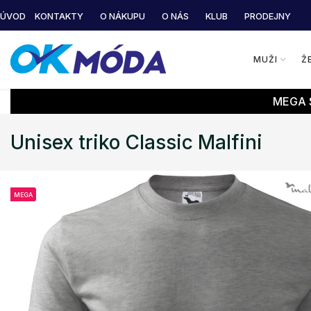
ÚVOD
KONTAKTY
O NÁKUPU
O NÁS
KLUB
PRODEJNY
MUŽI
Ž
MEGA S
Unisex triko Classic Malfini
MEGA