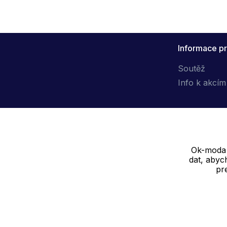
Informace pr
Soutěž
Info k akcím
Ok-moda s
Dodavatel
dat, abyc
pr
SOLEDO, s.r.o. IČ: 29298679
Nové sady 988/2, 60200 Brno
Cookie - podrobné nastavení
|
Další informace
|
Ochrana osobních ú