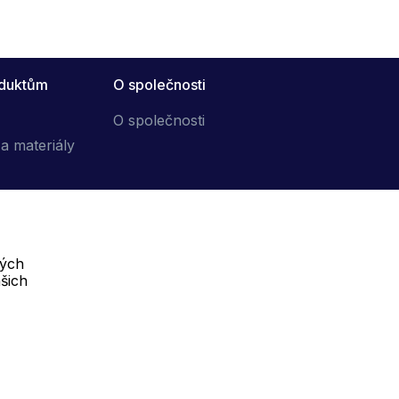
oduktům
O společnosti
O společnosti
a materiály
vých
Telefon :
šich
Offline
+420 702 000 160