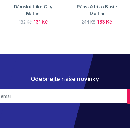
Dámské triko City
Pánské triko Basic
Malfini
Malfini
131 Kč
183 Kč
182 Kč
244 Kč
Odebírejte naše novinky