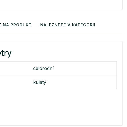
Z NA PRODUKT
NALEZNETE V KATEGORII
try
celoroční
kulatý