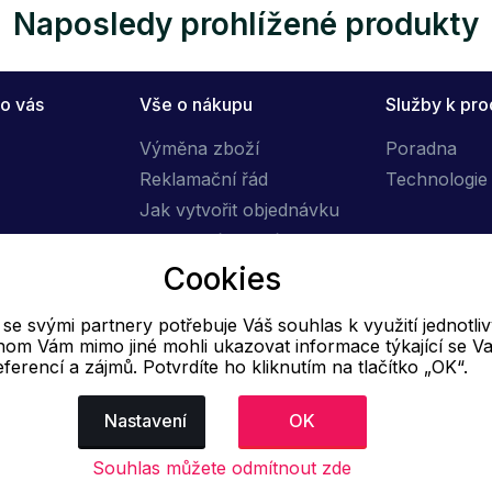
Naposledy prohlížené produkty
o vás
Vše o nákupu
Služby k pr
Výměna zboží
Poradna
Reklamační řád
Technologie 
Jak vytvořit objednávku
Obchodní podmínky
Cookies
Doprava
e svými partnery potřebuje Váš souhlas k využití jednotli
E-mail
hom Vám mimo jiné mohli ukazovat informace týkající se Va
eferencí a zájmů. Potvrdíte ho kliknutím na tlačítko „OK“.
Online
info@ok-moda.cz
Nastavení
OK
Souhlas můžete odmítnout zde
dajů