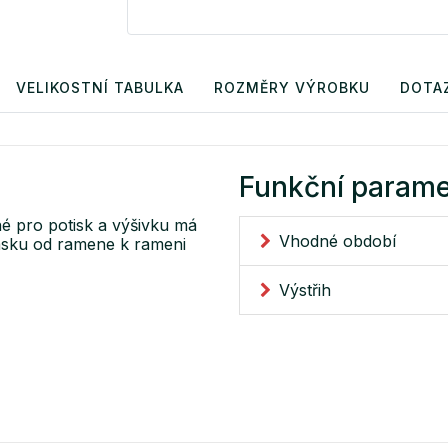
VELIKOSTNÍ TABULKA
ROZMĚRY VÝROBKU
DOTA
Funkční parame
né pro potisk a výšivku má
Vhodné období
pásku od ramene k rameni
Výstřih