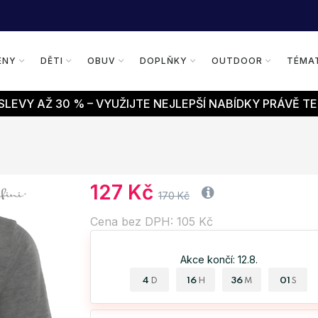
ENY
DĚTI
OBUV
DOPLŇKY
OUTDOOR
TÉMA
LEVY AŽ 30 % – VYUŽIJTE NEJLEPŠÍ NABÍDKY PRÁVĚ TE
127 Kč
170 Kč
Cena bez DPH: 105 Kč
Akce končí: 12.8.
4
16
36
00
D
H
M
S