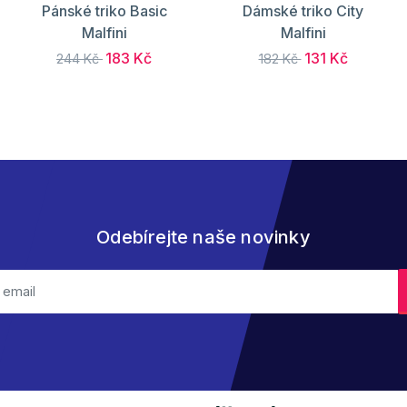
Pánské triko Basic
Dámské triko City
Malfini
Malfini
183 Kč
131 Kč
244 Kč
182 Kč
Odebírejte naše novinky