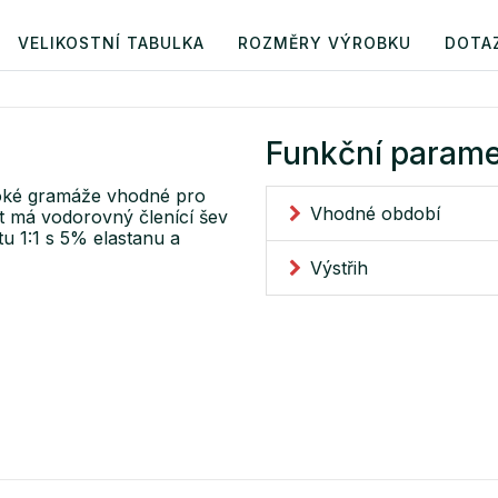
VELIKOSTNÍ TABULKA
ROZMĚRY VÝROBKU
DOTA
Funkční parame
soké gramáže vhodné pro
Vhodné období
ět má vodorovný členící šev
u 1:1 s 5% elastanu a
Výstřih