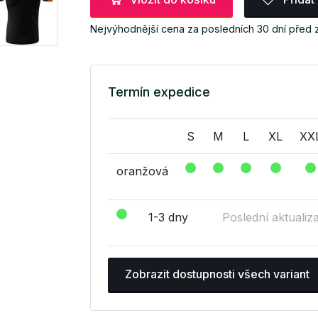
Nejvýhodnější cena za posledních 30 dní před
Termín expedice
S
M
L
XL
XX
oranžová
1-3 dny
Poslední aktualiz
Zobrazit dostupnosti všech variant