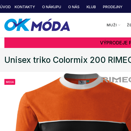
ÚVOD
KONTAKTY
O NÁKUPU
O NÁS
KLUB
PRODEJNY
MUŽI
Ž
VÝPRODEJE P
Unisex triko Colormix 200 RIME
MEGA