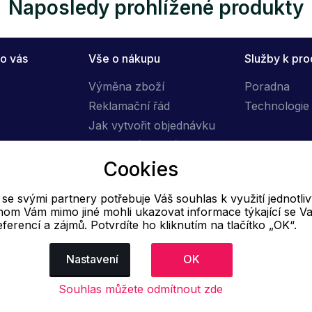
Naposledy prohlížené produkty
o vás
Vše o nákupu
Služby k pr
Výměna zboží
Poradna
Reklamační řád
Technologie 
Jak vytvořit objednávku
Obchodní podmínky
Cookies
Doprava
e svými partnery potřebuje Váš souhlas k využití jednotli
E-mail
hom Vám mimo jiné mohli ukazovat informace týkající se Va
eferencí a zájmů. Potvrdíte ho kliknutím na tlačítko „OK“.
Online
info@ok-moda.cz
Nastavení
OK
Souhlas můžete odmítnout zde
dajů