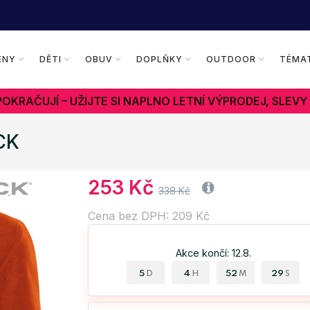
ENY
DĚTI
OBUV
DOPLŇKY
OUTDOOR
TÉMA
OKRAČUJÍ – UŽIJTE SI NAPLNO LETNÍ VÝPRODEJ, SLEVY
CK
253 Kč
338 Kč
Cena bez DPH: 209 Kč
Akce končí: 12.8.
5
4
52
28
D
H
M
S