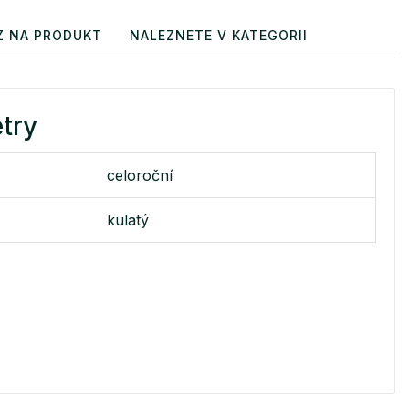
Z NA PRODUKT
NALEZNETE V KATEGORII
try
celoroční
kulatý