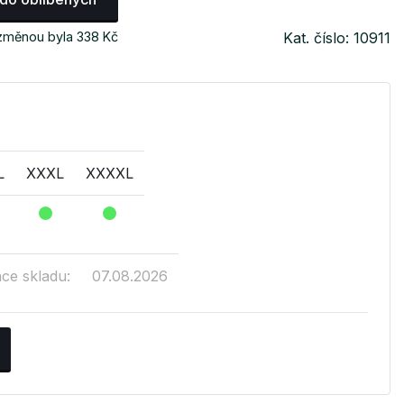
 změnou byla 338 Kč
Kat. číslo: 10911
L
XXXL
XXXXL
ace skladu:
07.08.2026