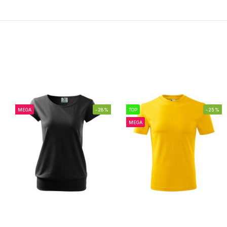
MEGA
-28%
TOP
-25%
MEGA