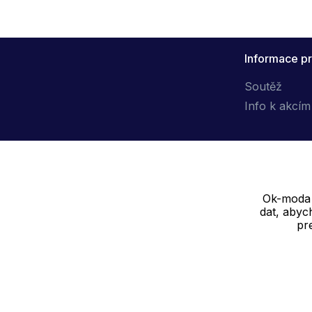
Informace pr
Soutěž
Info k akcím
Ok-moda s
Dodavatel
dat, abyc
pr
SOLEDO, s.r.o. IČ: 29298679
Nové sady 988/2, 60200 Brno
Cookie - podrobné nastavení
|
Další informace
|
Ochrana osobních ú