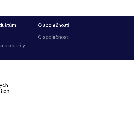
oduktům
O společnosti
O společnosti
a materiály
vých
Telefon :
šich
Offline
+420 702 000 160