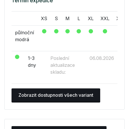
Termín expedice
XS
S
M
L
XL
XXL
XXXL
půlnoční
modrá
1-3
Poslední
06.08.2026
dny
aktualizace
skladu:
Zobrazit dostupnosti všech variant