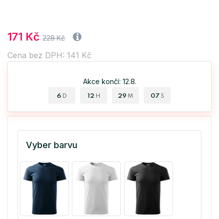
171 Kč
228 Kč
Cena bez DPH: 141 Kč
Akce končí: 12.8.
6
12
29
07
D
H
M
S
Vyber barvu