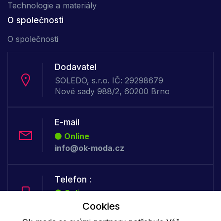
Technologie a materiály
O společnosti
O společnosti
Dodavatel
SOLEDO, s.r.o. IČ: 29298679
Nové sady 988/2, 60200 Brno
E-mail
Online
info@ok-moda.cz
Telefon :
Online
+420 702 000 160
Cookies