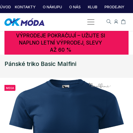
ÚVOD
KONTAKTY
O NÁKUPU
O NÁS
KLUB
PRODEJNY
VÝPRODEJE POKRAČUJÍ – UŽIJTE SI
NAPLNO LETNÍ VÝPRODEJ, SLEVY
AŽ 60 %
Pánské triko Basic Malfini
MEGA