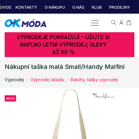
ÚVOD
KONTAKTY
O NÁKUPU
O NÁS
KLUB
PRODEJNY
VÝPRODEJE POKRAČUJÍ – UŽIJTE SI
NAPLNO LETNÍ VÝPRODEJ, SLEVY
AŽ 60 %
Nákupní taška malá Small/Handy Malfini
Výprodej
Výprodej skladu
Batohy, tašky výprodej
MEGA