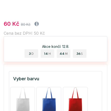
60 Kč
80 Kč
Cena bez DPH: 50 Kč
Akce končí: 12.8.
3
14
44
36
D
H
M
S
Vyber barvu