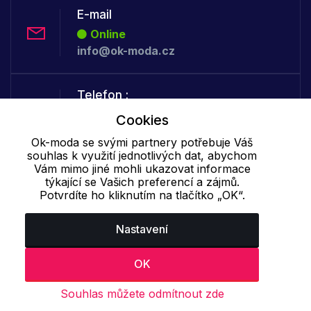
E-mail
Online
info@ok-moda.cz
Telefon :
Offline
Cookies
+420 702 000 160
Ok-moda se svými partnery potřebuje Váš
souhlas k využití jednotlivých dat, abychom
Vám mimo jiné mohli ukazovat informace
Cookie - podrobné nastavení
|
Další informace
|
Ochrana osobních
týkající se Vašich preferencí a zájmů.
údajů
Potvrdíte ho kliknutím na tlačítko „OK“.
Nastavení
OK
Souhlas můžete odmítnout zde