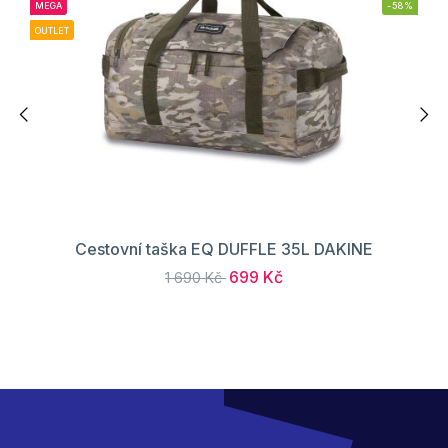
MEGA
-58%
OUTLET
Cestovní taška EQ DUFFLE 35L DAKINE
699 Kč
1 690 Kč