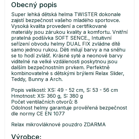
Obecný popis
Super lehká dětská helma TWISTER dokonale
zajistí bezpečnost vašeho mladého sportovce.
Vysoká kvalita provedení a certifikované
materiály jsou zárukou kvality a komfortu. Vnitřní
pratelná podšívka SOFT SENCE., Intuitivní
seřízení obvodu helmy DUAL FIX zvládne dítě
samo jednou rukou. Děti milují barvy a na sněhu
se to hodí zvlášť. Krásné syté a neonové barvy
viditelné na velké vzdálenosti poskytnou jsou
dalším bezpečnostním prvkem. Perfektně
kombinovatelné s dětskými brýlemi Relax Slider,
Teddy, Bunny a Arch.
Popis velikostí: XS: 49 - 52 cm, S: 53 - 56 cm
Hmotnost: XS: 360 g, S: 380 g
Počet ventilačních otvorů: 8
Odolnost helmy garantuje prověřená bezpečnost
dle normy CE EN 1077
Relax mikrovláknové pouzdro ZDARMA
Výrobce: