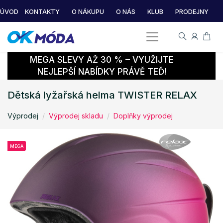
ÚVOD
KONTAKTY
O NÁKUPU
O NÁS
KLUB
PRODEJNY
MEGA SLEVY AŽ 30 % – VYUŽIJTE
NEJLEPŠÍ NABÍDKY PRÁVĚ TEĎ!
Dětská lyžařská helma TWISTER RELAX
Výprodej
Výprodej skladu
Doplňky výprodej
MEGA