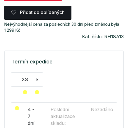
Přidat do oblíbených
Nejvýhodnější cena za posledních 30 dní před změnou byla
1 299 Kč
Kat. číslo: RH18A13
Termín expedice
XS
S
4 -
Poslední
Nezadáno
7
aktualizace
dní
skladu: