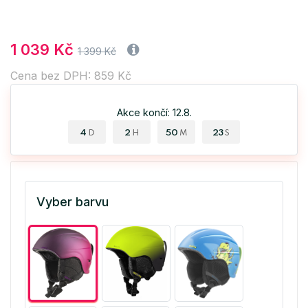
1 039 Kč
1 399 Kč
Cena bez DPH: 859 Kč
Akce končí: 12.8.
4
2
50
23
D
H
M
S
Vyber barvu