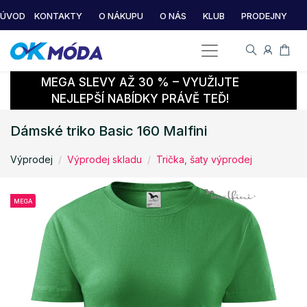
ÚVOD
KONTAKTY
O NÁKUPU
O NÁS
KLUB
PRODEJNY
MEGA SLEVY AŽ 30 % – VYUŽIJTE
NEJLEPŠÍ NABÍDKY PRÁVĚ TEĎ!
Dámské triko Basic 160 Malfini
Výprodej
Výprodej skladu
Trička, šaty výprodej
MEGA