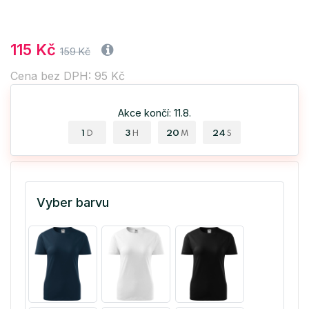
115 Kč
159 Kč
Cena bez DPH: 95 Kč
Akce končí: 11.8.
1
3
20
23
D
H
M
S
Vyber barvu