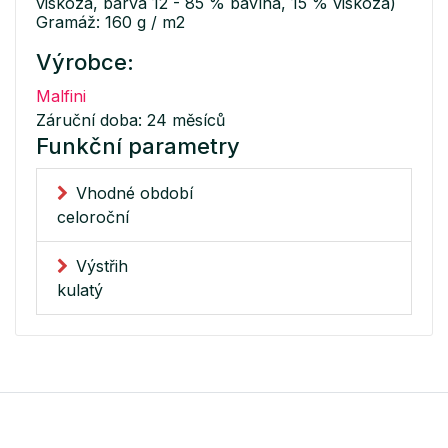
viskóza, barva 12 - 85 % bavlna, 15 % viskóza)
Gramáž: 160 g / m2
Výrobce:
Malfini
Záruční doba: 24 měsíců
Funkční parametry
Vhodné období
celoroční
Výstřih
kulatý