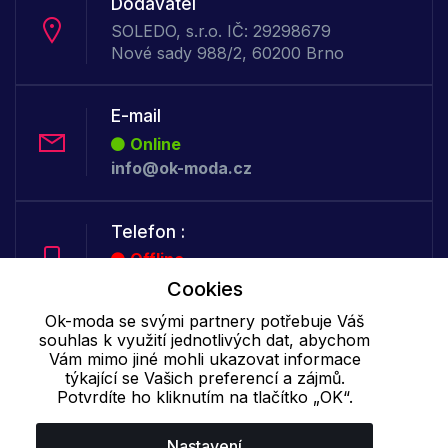
Dodavatel
SOLEDO, s.r.o. IČ: 29298679
Nové sady 988/2, 60200 Brno
E-mail
Online
info@ok-moda.cz
Telefon :
Offline
+420 702 000 160
Cookies
Ok-moda se svými partnery potřebuje Váš
souhlas k využití jednotlivých dat, abychom
Cookie - podrobné nastavení
|
Další informace
|
Ochrana osobních
Vám mimo jiné mohli ukazovat informace
údajů
týkající se Vašich preferencí a zájmů.
Potvrdíte ho kliknutím na tlačítko „OK“.
Nastavení