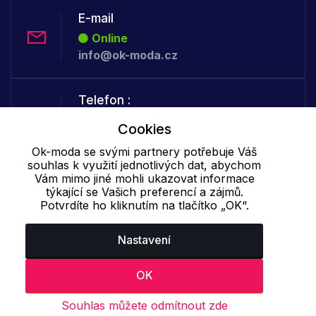
E-mail
Online
info@ok-moda.cz
Telefon :
Offline
Cookies
+420 702 000 160
Ok-moda se svými partnery potřebuje Váš
souhlas k využití jednotlivých dat, abychom
Vám mimo jiné mohli ukazovat informace
Cookie - podrobné nastavení
|
Další informace
|
Ochrana osobních
týkající se Vašich preferencí a zájmů.
údajů
Potvrdíte ho kliknutím na tlačítko „OK“.
Nastavení
OK
Souhlas můžete odmítnout zde