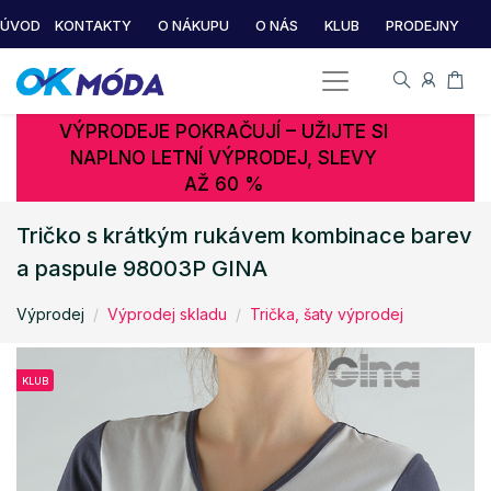
ÚVOD
KONTAKTY
O NÁKUPU
O NÁS
KLUB
PRODEJNY
VÝPRODEJE POKRAČUJÍ – UŽIJTE SI
NAPLNO LETNÍ VÝPRODEJ, SLEVY
AŽ 60 %
Tričko s krátkým rukávem kombinace barev
a paspule 98003P GINA
Výprodej
Výprodej skladu
Trička, šaty výprodej
KLUB