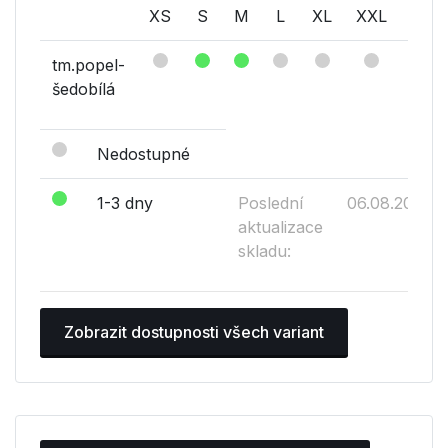
XS
S
M
L
XL
XXL
XXX
tm.popel-
šedobílá
Nedostupné
1-3 dny
Poslední
06.08.2026
aktualizace
skladu:
Zobrazit dostupnosti všech variant