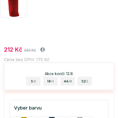
212 Kč
283 Kč
Cena bez DPH: 175 Kč
Akce končí: 12.8.
5
18
46
51
D
H
M
S
Vyber barvu