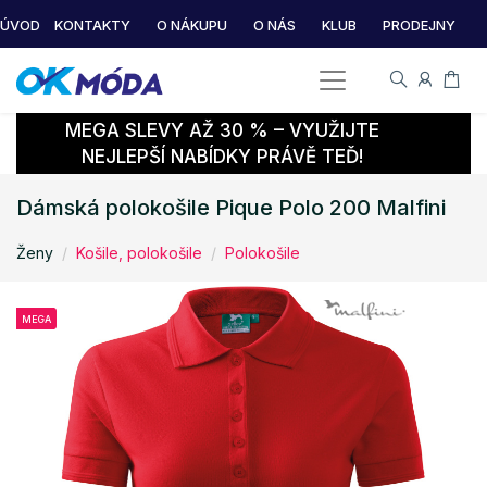
ÚVOD
KONTAKTY
O NÁKUPU
O NÁS
KLUB
PRODEJNY
MEGA SLEVY AŽ 30 % – VYUŽIJTE
NEJLEPŠÍ NABÍDKY PRÁVĚ TEĎ!
Dámská polokošile Pique Polo 200 Malfini
Ženy
Košile, polokošile
Polokošile
MEGA