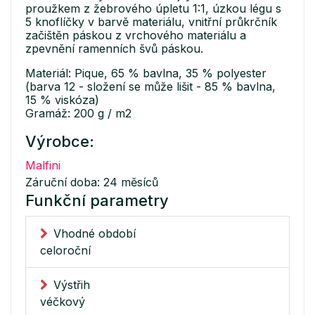
proužkem z žebrového úpletu 1:1, úzkou légu s
5 knoflíčky v barvě materiálu, vnitřní průkrčník
začištěn páskou z vrchového materiálu a
zpevnění ramenních švů páskou.
Materiál: Pique, 65 % bavlna, 35 % polyester
(barva 12 - složení se může lišit - 85 % bavlna,
15 % viskóza)
Gramáž: 200 g / m2
Výrobce:
Malfini
Záruční doba: 24 měsíců
Funkční parametry
Vhodné období
celoroční
Výstřih
véčkový