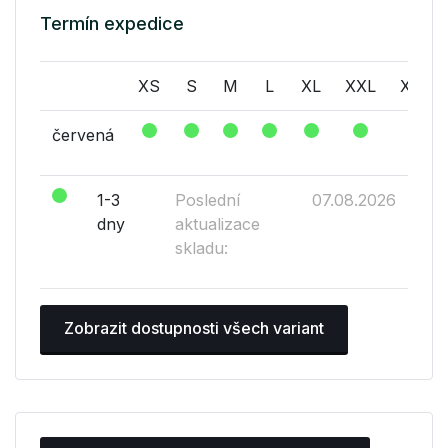
Termín expedice
XS
S
M
L
XL
XXL
XXXL
červená
1-3
Poslední
07.08.2026
dny
aktualizace
skladu:
Zobrazit dostupnosti všech variant