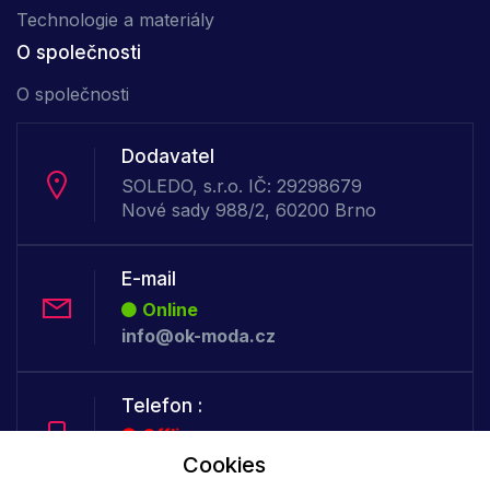
Technologie a materiály
O společnosti
O společnosti
Dodavatel
SOLEDO, s.r.o. IČ: 29298679
Nové sady 988/2, 60200 Brno
E-mail
Online
info@ok-moda.cz
Telefon :
Offline
+420 702 000 160
Cookies