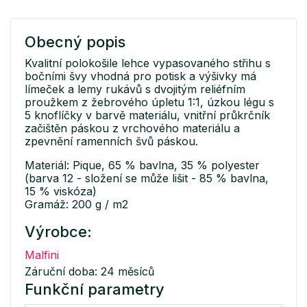
Obecný popis
Kvalitní polokošile lehce vypasovaného střihu s
bočními švy vhodná pro potisk a výšivky má
límeček a lemy rukávů s dvojitým reliéfním
proužkem z žebrového úpletu 1:1, úzkou légu s
5 knoflíčky v barvě materiálu, vnitřní průkrčník
začištěn páskou z vrchového materiálu a
zpevnění ramenních švů páskou.
Materiál: Pique, 65 % bavlna, 35 % polyester
(barva 12 - složení se může lišit - 85 % bavlna,
15 % viskóza)
Gramáž: 200 g / m2
Výrobce:
Malfini
Záruční doba: 24 měsíců
Funkční parametry