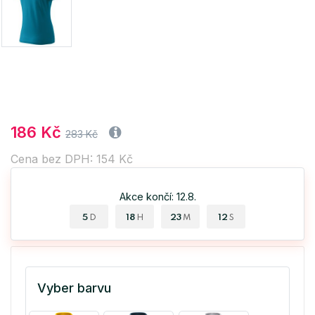
186 Kč
283 Kč
Cena bez DPH: 154 Kč
Akce končí: 12.8.
5
18
23
12
D
H
M
S
Vyber barvu