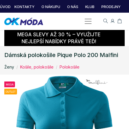
ÚVOD
KONTAKTY
O NÁKUPU
O NÁS
KLUB
PRODEJNY
MEGA SLEVY AŽ 30 % – VYUŽIJTE
NEJLEPŠÍ NABÍDKY PRÁVĚ TEĎ!
Dámská polokošile Pique Polo 200 Malfini
Ženy
Košile, polokošile
Polokošile
MEGA
OUTLET