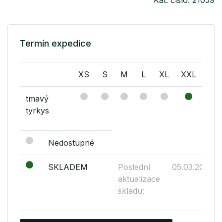
Kat. číslo: 21059
Termín expedice
XS
S
M
L
XL
XXL
tmavý
tyrkys
Nedostupné
SKLADEM
Poslední
05.03.2019
aktualizace
skladu: