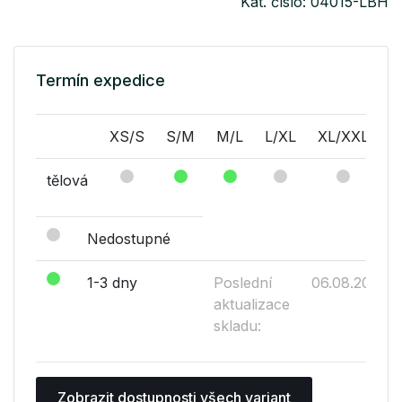
Kat. číslo: 04015-LBH
Termín expedice
XS/S
S/M
M/L
L/XL
XL/XXL
tělová
Nedostupné
1-3 dny
Poslední
06.08.2026
aktualizace
skladu:
Zobrazit dostupnosti všech variant