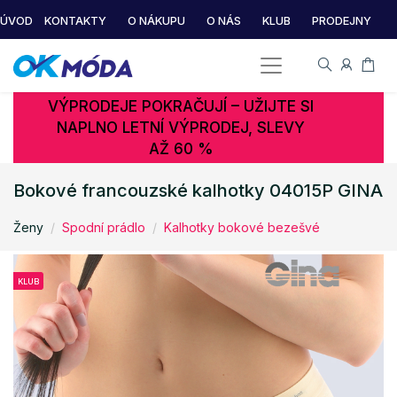
ÚVOD
KONTAKTY
O NÁKUPU
O NÁS
KLUB
PRODEJNY
VÝPRODEJE POKRAČUJÍ – UŽIJTE SI
NAPLNO LETNÍ VÝPRODEJ, SLEVY
AŽ 60 %
Bokové francouzské kalhotky 04015P GINA
Ženy
Spodní prádlo
Kalhotky bokové bezešvé
KLUB