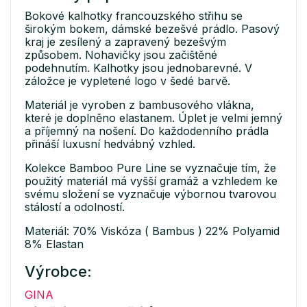
Bokové kalhotky francouzského střihu se
širokým bokem, dámské bezešvé prádlo. Pasový
kraj je zesílený a zapravený bezešvým
způsobem. Nohavičky jsou začištěné
podehnutím. Kalhotky jsou jednobarevné. V
záložce je vypletené logo v šedé barvě.
Materiál je vyroben z bambusového vlákna,
které je doplněno elastanem. Úplet je velmi jemný
a příjemný na nošení. Do každodenního prádla
přináší luxusní hedvábný vzhled.
Kolekce Bamboo Pure Line se vyznačuje tím, že
použitý materiál má vyšší gramáž a vzhledem ke
svému složení se vyznačuje výbornou tvarovou
stálostí a odolností.
Materiál: 70% Viskóza ( Bambus ) 22% Polyamid
8% Elastan
Výrobce:
GINA