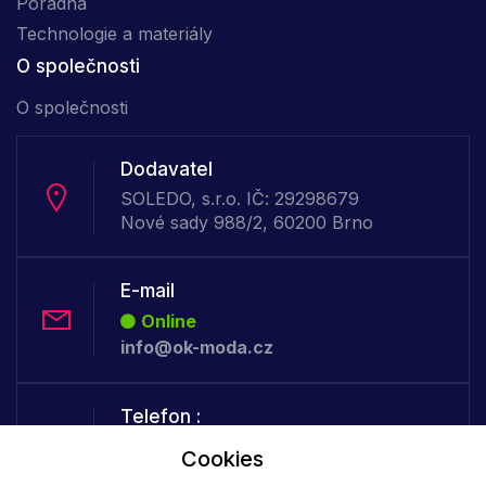
Poradna
Technologie a materiály
O společnosti
O společnosti
Dodavatel
SOLEDO, s.r.o. IČ: 29298679
Nové sady 988/2, 60200 Brno
E-mail
Online
info@ok-moda.cz
Telefon :
Offline
Cookies
+420 702 000 160