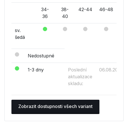
34-
38-
42-44
46-48
36
40
sv.
šedá
Nedostupné
1-3 dny
Poslední
06.08.2026
aktualizace
skladu:
Zobrazit dostupnosti všech variant