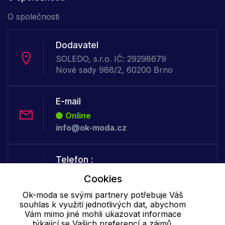
O společnosti
Dodavatel
SOLEDO, s.r.o. IČ: 29298679
Nové sady 988/2, 60200 Brno
E-mail
Online
info@ok-moda.cz
Telefon :
Offline
Cookies
+420 702 000 160
Ok-moda se svými partnery potřebuje Váš
souhlas k využití jednotlivých dat, abychom
Vám mimo jiné mohli ukazovat informace
Cookie - podrobné nastavení
|
Další informace
|
Ochrana osobních
týkající se Vašich preferencí a zájmů.