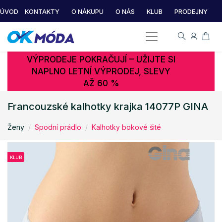
ÚVOD
KONTAKTY
O NÁKUPU
O NÁS
KLUB
PRODEJNY
VÝPRODEJE POKRAČUJÍ – UŽIJTE SI
NAPLNO LETNÍ VÝPRODEJ, SLEVY
AŽ 60 %
Francouzské kalhotky krajka 14077P GINA
Ženy
Spodní prádlo
Kalhotky bokové šité
KLUB