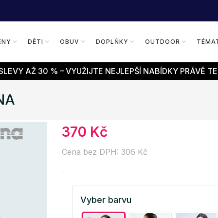
ENY
DĚTI
OBUV
DOPLŇKY
OUTDOOR
TÉMA
LEVY AŽ 30 % – VYUŽIJTE NEJLEPŠÍ NABÍDKY PRÁVĚ TE
INA
370 Kč
Cena bez DPH: 306 Kč
Vyber barvu