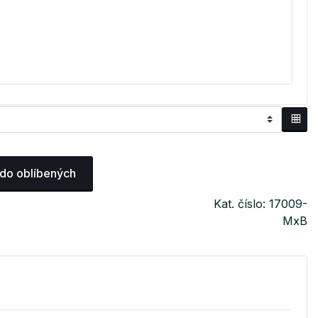
 do oblíbených
Kat. číslo: 17009-
MxB