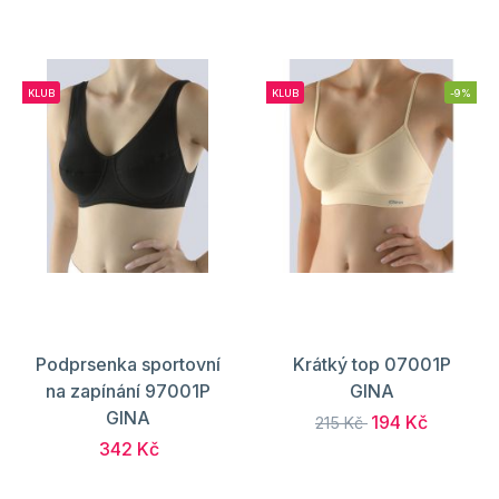
KLUB
KLUB
-9%
Podprsenka sportovní
Krátký top 07001P
na zapínání 97001P
GINA
GINA
194 Kč
215 Kč
342 Kč