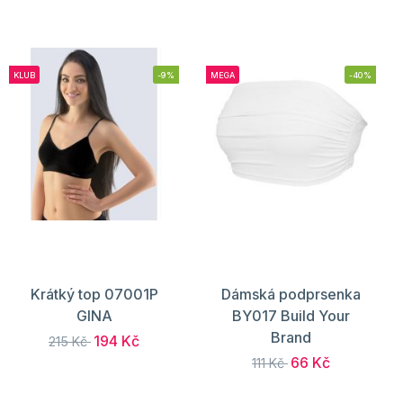
KLUB
-9%
MEGA
-40%
Krátký top 07001P
Dámská podprsenka
GINA
BY017 Build Your
Brand
194 Kč
215 Kč
66 Kč
111 Kč