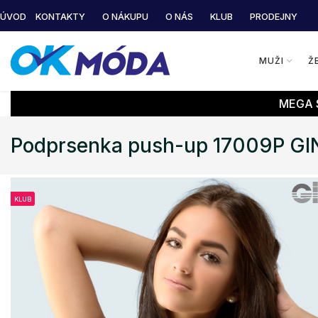
ÚVOD
KONTAKTY
O NÁKUPU
O NÁS
KLUB
PRODEJNY
MUŽI
Ž
MEGA S
Podprsenka push-up 17009P G
KLUB