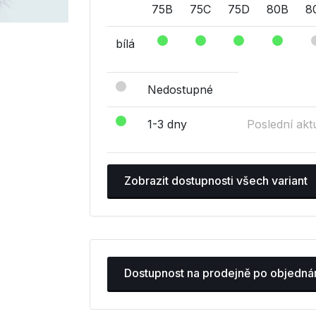
75B
75C
75D
80B
8
bílá
Nedostupné
1-3 dny
Poslední akt
Zobrazit dostupnosti všech variant
Dostupnost na prodejně po objedná