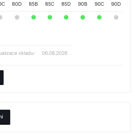
0C
80D
85B
85C
85D
90B
90C
90D
ualizace skladu:
06.08.2026
ní