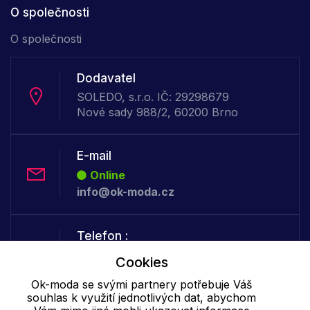
O společnosti
O společnosti
Dodavatel
SOLEDO, s.r.o. IČ: 29298679
Nové sady 988/2, 60200 Brno
E-mail
Online
info@ok-moda.cz
Telefon :
Offline
Cookies
+420 702 000 160
Ok-moda se svými partnery potřebuje Váš
souhlas k využití jednotlivých dat, abychom