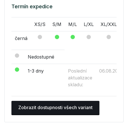
Termín expedice
XS/S
S/M
M/L
L/XL
XL/XXL
černá
Nedostupné
1-3 dny
Poslední
06.08.2026
aktualizace
skladu:
Zobrazit dostupnosti všech variant