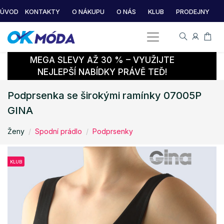
ÚVOD
KONTAKTY
O NÁKUPU
O NÁS
KLUB
PRODEJNY
MEGA SLEVY AŽ 30 % – VYUŽIJTE
NEJLEPŠÍ NABÍDKY PRÁVĚ TEĎ!
Podprsenka se širokými ramínky 07005P
GINA
Ženy
Spodní prádlo
Podprsenky
KLUB