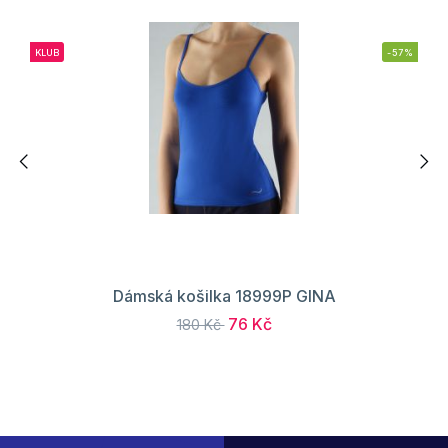
KLUB
-57%
Dámská košilka 18999P GINA
76 Kč
180 Kč