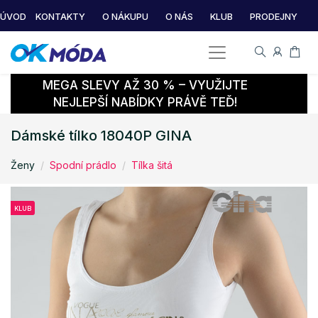
ÚVOD
KONTAKTY
O NÁKUPU
O NÁS
KLUB
PRODEJNY
MEGA SLEVY AŽ 30 % – VYUŽIJTE
NEJLEPŠÍ NABÍDKY PRÁVĚ TEĎ!
Dámské tílko 18040P GINA
Ženy
Spodní prádlo
Tílka šitá
KLUB