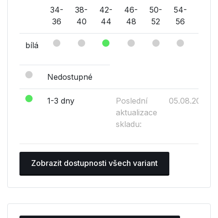
34-
38-
42-
46-
50-
54-
58-
36
40
44
48
52
56
60
bílá
Nedostupné
1-3 dny
Poslední
05.08.2026
aktualizace
skladu:
Zobrazit dostupnosti všech variant