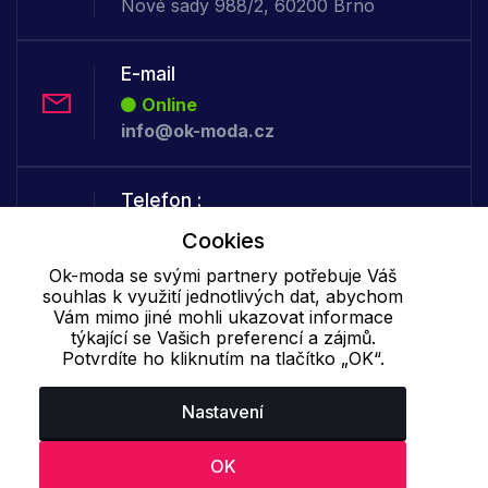
Nové sady 988/2, 60200 Brno
E-mail
Online
info@ok-moda.cz
Telefon :
Offline
Cookies
+420 702 000 160
Ok-moda se svými partnery potřebuje Váš
souhlas k využití jednotlivých dat, abychom
Vám mimo jiné mohli ukazovat informace
Cookie - podrobné nastavení
|
Další informace
|
Ochrana osobních
týkající se Vašich preferencí a zájmů.
údajů
Potvrdíte ho kliknutím na tlačítko „OK“.
Nastavení
OK