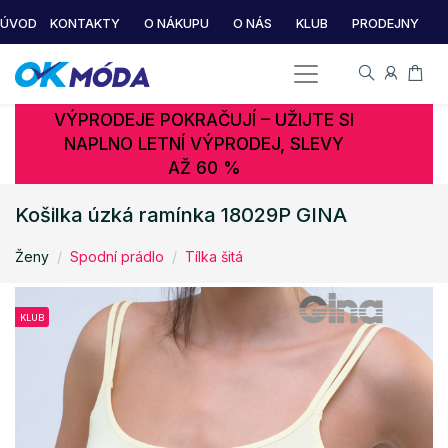
ÚVOD
KONTAKTY
O NÁKUPU
O NÁS
KLUB
PRODEJNY
VÝPRODEJE POKRAČUJÍ – UŽIJTE SI
NAPLNO LETNÍ VÝPRODEJ, SLEVY
AŽ 60 %
Košilka úzká ramínka 18029P GINA
Ženy
Spodní prádlo
Tílka šitá
KLUB