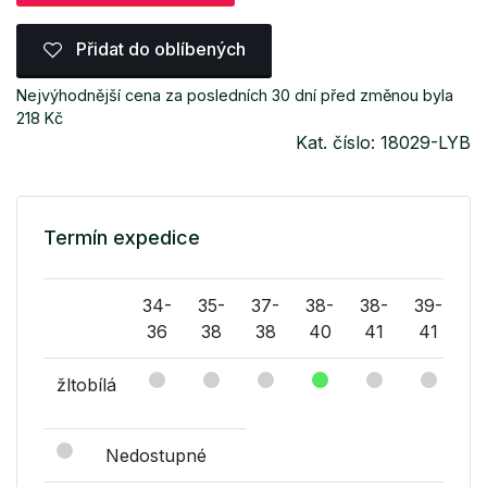
Přidat do oblíbených
Nejvýhodnější cena za posledních 30 dní před změnou byla
218 Kč
Kat. číslo: 18029-LYB
Termín expedice
34-
35-
37-
38-
38-
39-
41
36
38
38
40
41
41
4
žltobílá
Nedostupné