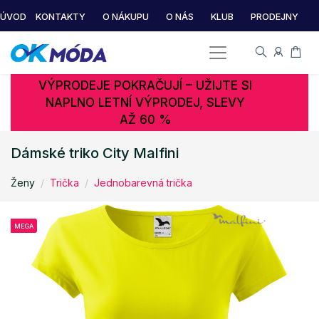
ÚVOD
KONTAKTY
O NÁKUPU
O NÁS
KLUB
PRODEJNY
VÝPRODEJE POKRAČUJÍ – UŽIJTE SI
NAPLNO LETNÍ VÝPRODEJ, SLEVY
AŽ 60 %
Dámské triko City Malfini
Ženy
Trička
Jednobarevná trička
MEGA