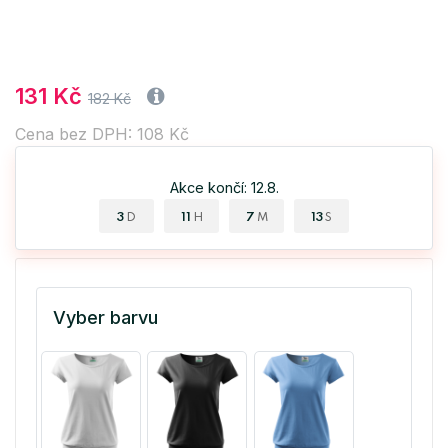
131 Kč
182 Kč
Cena bez DPH: 108 Kč
Akce končí: 12.8.
3
11
7
12
D
H
M
S
Vyber barvu