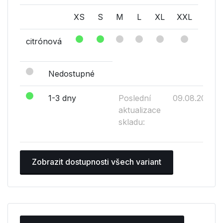
XS
S
M
L
XL
XXL
citrónová
Nedostupné
1-3 dny
Poslední
09.08.2026
aktualizace
skladu:
Zobrazit dostupnosti všech variant