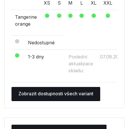
XS
S
M
L
XL
XXL
XXX
Tangerine
orange
Nedostupné
1-3 dny
Poslední
07.08.2026
aktualizace
skladu:
Zobrazit dostupnosti všech variant