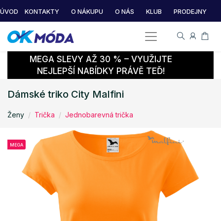
ÚVOD
KONTAKTY
O NÁKUPU
O NÁS
KLUB
PRODEJNY
MEGA SLEVY AŽ 30 % – VYUŽIJTE
NEJLEPŠÍ NABÍDKY PRÁVĚ TEĎ!
Dámské triko City Malfini
Ženy
Trička
Jednobarevná trička
MEGA