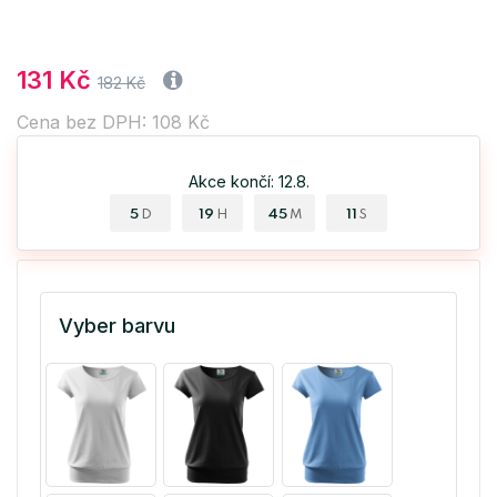
131 Kč
182 Kč
Cena bez DPH: 108 Kč
Akce končí: 12.8.
5
19
45
10
D
H
M
S
Vyber barvu