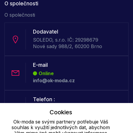
O společnosti
O společnosti
Dodavatel
SOLEDO, s.r.o. IČ: 29298679
Nové sady 988/2, 60200 Brno
E-mail
Online
info@ok-moda.cz
Telefon :
Online
Cookies
+420 702 000 160
Ok-moda se svými partnery potřebuje Váš
souhlas k využití jednotlivých dat, abychom
Cookie - podrobné nastavení
|
Další informace
|
Ochrana osobních