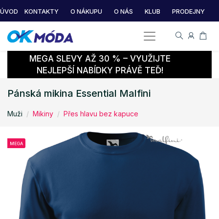
ÚVOD
KONTAKTY
O NÁKUPU
O NÁS
KLUB
PRODEJNY
MEGA SLEVY AŽ 30 % – VYUŽIJTE
NEJLEPŠÍ NABÍDKY PRÁVĚ TEĎ!
Pánská mikina Essential Malfini
Muži
Mikiny
Přes hlavu bez kapuce
MEGA