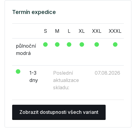
Termín expedice
S
M
L
XL
XXL
XXXL
14
půlnoční
modrá
1-3
Poslední
07.08.2026
dny
aktualizace
skladu:
Zobrazit dostupnosti všech variant