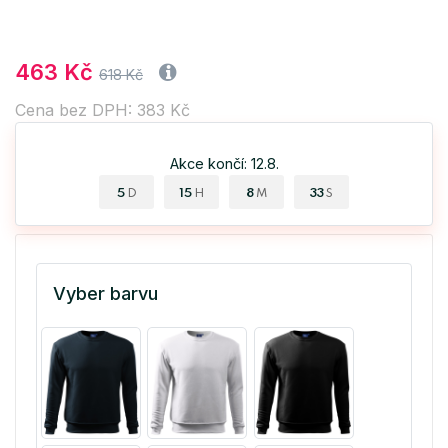
463 Kč
618 Kč
Cena bez DPH: 383 Kč
Akce končí: 12.8.
5
15
8
32
D
H
M
S
Vyber barvu