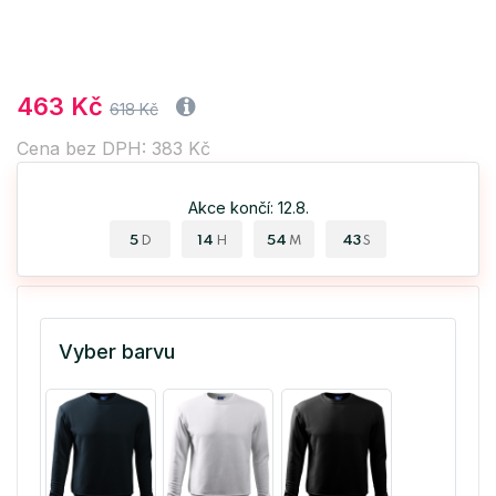
463 Kč
618 Kč
Cena bez DPH: 383 Kč
Akce končí: 12.8.
5
14
54
42
D
H
M
S
Vyber barvu