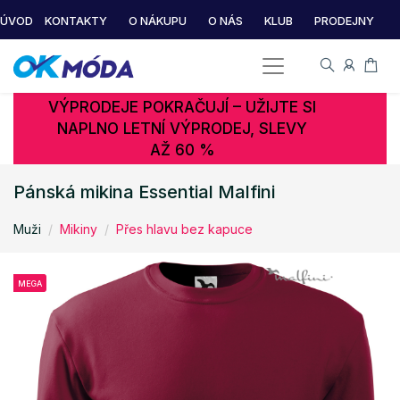
ÚVOD
KONTAKTY
O NÁKUPU
O NÁS
KLUB
PRODEJNY
VÝPRODEJE POKRAČUJÍ – UŽIJTE SI
NAPLNO LETNÍ VÝPRODEJ, SLEVY
AŽ 60 %
Pánská mikina Essential Malfini
Muži
Mikiny
Přes hlavu bez kapuce
MEGA