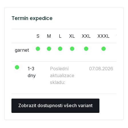
Termín expedice
S
M
L
XL
XXL
XXXL
146
garnet
1-3
Poslední
07.08.2026
dny
aktualizace
skladu:
Zobrazit dostupnosti všech variant