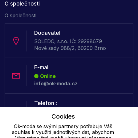
O společnosti
O společnosti
Dodavatel
SOLEDO, s.r.o. IČ: 29298679
Nové sady 988/2, 60200 Brno
E-mail
Online
info@ok-moda.cz
Telefon :
Online
Cookies
+420 702 000 160
Ok-moda se svými partnery potřebuje Váš
souhlas k využití jednotlivých dat, abychom
Cookie - podrobné nastavení
|
Další informace
|
Ochrana osobních