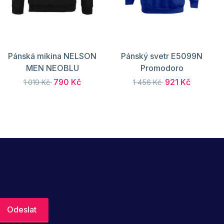
Pánská mikina NELSON
Pánský svetr E5099N
MEN NEOBLU
Promodoro
790 Kč
921 Kč
1 019 Kč
1 456 Kč