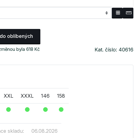
 do oblíbených
 změnou byla 618 Kč
Kat. číslo: 40616
XXL
XXXL
146
158
ace skladu:
06.08.2026