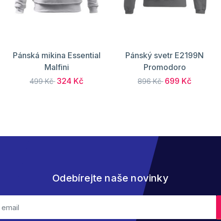
Pánská mikina Essential
Pánský svetr E2199N
Malfini
Promodoro
324 Kč
699 Kč
499 Kč
896 Kč
Odebírejte naše novinky