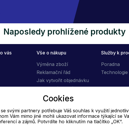
Naposledy prohlížené produkty
o vás
Vše o nákupu
Služby k pr
Výměna zboží
Poradna
Reklamační řád
Technologie 
Jak vytvořit objednávku
Obchodní podmínky
Cookies
Doprava
e svými partnery potřebuje Váš souhlas k využití jednotli
E-mail
hom Vám mimo jiné mohli ukazovat informace týkající se Va
eferencí a zájmů. Potvrdíte ho kliknutím na tlačítko „OK“.
Online