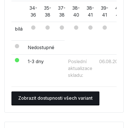
34-
35-
37-
38-
38-
39-
41-
36
38
38
40
41
41
44
bílá
Nedostupné
1-3 dny
Poslední
06.08.2026
aktualizace
skladu:
Zobrazit dostupnosti všech variant