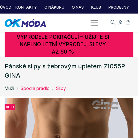
ÚVOD
KONTAKTY
O NÁKUPU
O NÁS
KLUB
PRODEJNY
VÝPRODEJE POKRAČUJÍ – UŽIJTE SI
NAPLNO LETNÍ VÝPRODEJ, SLEVY
AŽ 60 %
Pánské slipy s žebrovým úpletem 71055P
GINA
Muži
Spodní prádlo
Slipy
KLUB