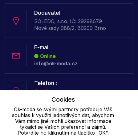
Dodavatel
SOLEDO, s.r.o. IČ: 29298679
Nové sady 988/2, 60200 Brno
E-mail
Online
info@ok-moda.cz
Telefon :
Offline
+420 702 000 160
Cookies
Ok-moda se svými partnery potřebuje Váš
souhlas k využití jednotlivých dat, abychom
Cookie - podrobné nastavení
|
Další informace
|
Ochrana osobních
Vám mimo jiné mohli ukazovat informace
údajů
týkající se Vašich preferencí a zájmů.
Potvrdíte ho kliknutím na tlačítko „OK“.