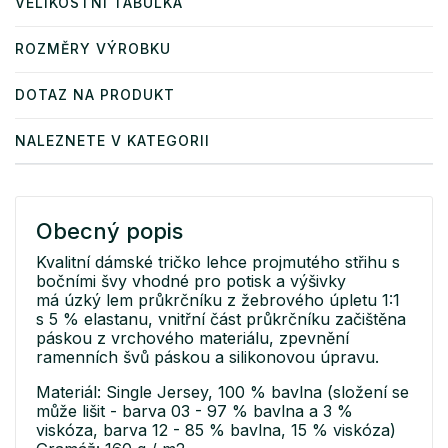
VELIKOSTNÍ TABULKA
ROZMĚRY VÝROBKU
DOTAZ NA PRODUKT
NALEZNETE V KATEGORII
Obecný popis
Kvalitní dámské tričko lehce projmutého střihu s
bočními švy vhodné pro potisk a výšivky
má úzký lem průkrčníku z žebrového úpletu 1:1
s 5 % elastanu, vnitřní část průkrčníku začištěna
páskou z vrchového materiálu, zpevnění
ramenních švů páskou a silikonovou úpravu.
Materiál: Single Jersey, 100 % bavlna (složení se
může lišit - barva 03 - 97 % bavlna a 3 %
viskóza, barva 12 - 85 % bavlna, 15 % viskóza)