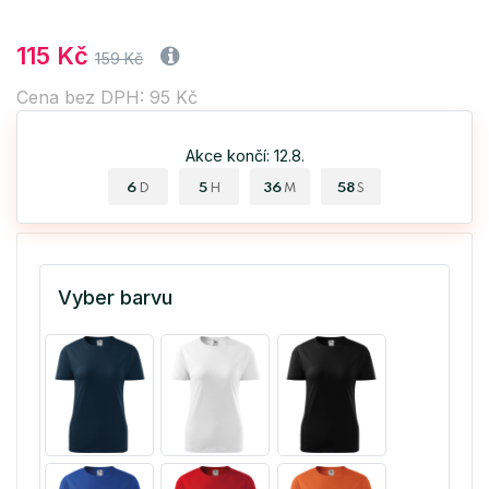
115 Kč
159 Kč
Cena bez DPH: 95 Kč
Akce končí: 12.8.
6
5
36
58
D
H
M
S
Vyber barvu