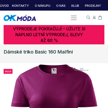
ÚVOD
KONTAKTY
O NÁKUPU
O NÁS
KLUB
PRODEJNY
VÝPRODEJE POKRAČUJÍ – UŽIJTE SI
NAPLNO LETNÍ VÝPRODEJ, SLEVY
AŽ 60 %
Dámské triko Basic 160 Malfini
MEGA