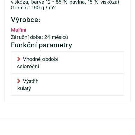
viskóza, barva 12 - 85 % bavlna, 15 % viskóza)
Gramáž: 160 g / m2
Výrobce:
Malfini
Záruční doba: 24 měsíců
Funkční parametry
Vhodné období
celoroční
Výstřih
kulatý