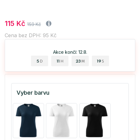
115 Kč
159 Kč
Cena bez DPH: 95 Kč
Akce končí: 12.8.
5
11
23
18
D
H
M
S
Vyber barvu