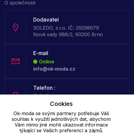
O společnosti
Dodavatel
SOLEDO, s.r.o. IČ: 29298679
Nové sady 988/2, 60200 Brno
E-mail
Online
info@ok-moda.cz
Telefon :
Online
+420 702 000 160
Cookies
Ok-moda se svými partnery potřebuje Váš
souhlas k využití jednotlivých dat, abychom
Cookie - podrobné nastavení
|
Další informace
|
Ochrana osobních
Vám mimo jiné mohli ukazovat informace
údajů
týkající se Vašich preferencí a zájmů.