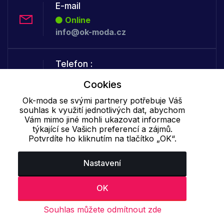
E-mail
Online
info@ok-moda.cz
Telefon :
Offline
Cookies
+420 702 000 160
Ok-moda se svými partnery potřebuje Váš
souhlas k využití jednotlivých dat, abychom
Vám mimo jiné mohli ukazovat informace
Cookie - podrobné nastavení
|
Další informace
|
Ochrana osobních
týkající se Vašich preferencí a zájmů.
údajů
Potvrdíte ho kliknutím na tlačítko „OK“.
Nastavení
OK
Souhlas můžete odmítnout zde