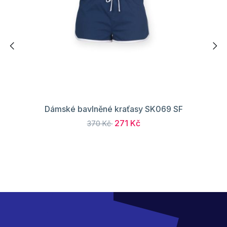
Dámské bavlněné kraťasy SK069 SF
271 Kč
370 Kč