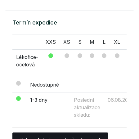
Termín expedice
XXS
XS
S
M
L
XL
XXL
Lékořice-
ocelová
Nedostupné
1-3 dny
Poslední
06.08.2026
aktualizace
skladu: