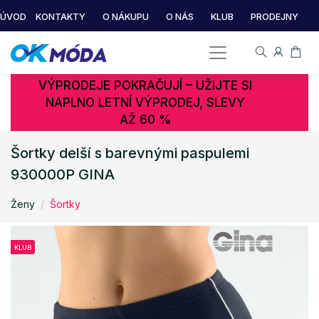
ÚVOD
KONTAKTY
O NÁKUPU
O NÁS
KLUB
PRODEJNY
VÝPRODEJE POKRAČUJÍ – UŽIJTE SI
NAPLNO LETNÍ VÝPRODEJ, SLEVY
AŽ 60 %
Šortky delší s barevnými paspulemi
930000P GINA
Ženy
Šortky
KLUB