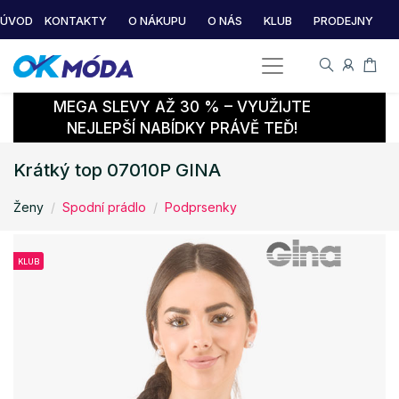
ÚVOD
KONTAKTY
O NÁKUPU
O NÁS
KLUB
PRODEJNY
MEGA SLEVY AŽ 30 % – VYUŽIJTE
NEJLEPŠÍ NABÍDKY PRÁVĚ TEĎ!
Krátký top 07010P GINA
Ženy
Spodní prádlo
Podprsenky
KLUB