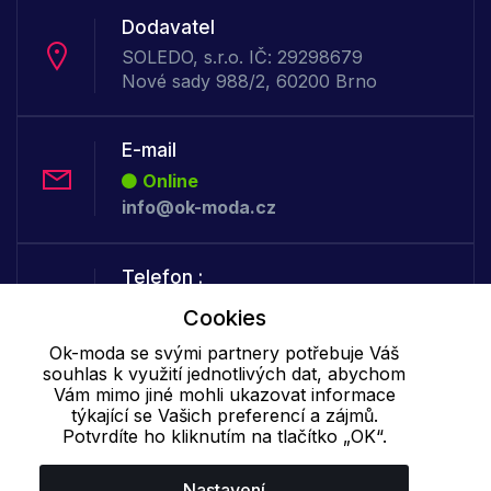
Dodavatel
SOLEDO, s.r.o. IČ: 29298679
Nové sady 988/2, 60200 Brno
E-mail
Online
info@ok-moda.cz
Telefon :
Offline
Cookies
+420 702 000 160
Ok-moda se svými partnery potřebuje Váš
souhlas k využití jednotlivých dat, abychom
Vám mimo jiné mohli ukazovat informace
Cookie - podrobné nastavení
|
Další informace
|
Ochrana osobních
týkající se Vašich preferencí a zájmů.
údajů
Potvrdíte ho kliknutím na tlačítko „OK“.
Nastavení