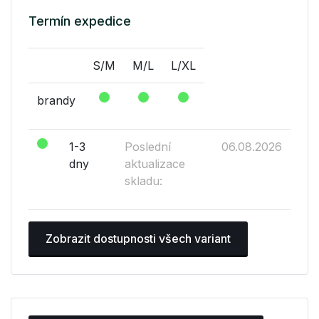
Termín expedice
S/M
M/L
L/XL
brandy
1-3
Poslední
06.08.2026
dny
aktualizace
skladu:
Zobrazit dostupnosti všech variant