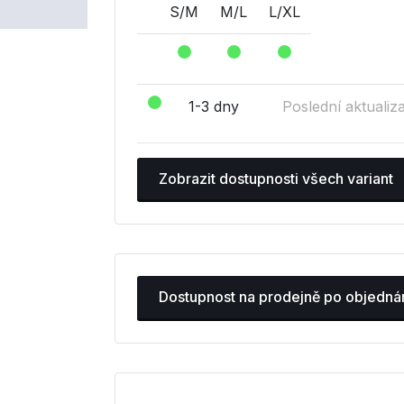
S/M
M/L
L/XL
1-3 dny
Poslední aktualiz
Zobrazit dostupnosti všech variant
Dostupnost na prodejně po objedná