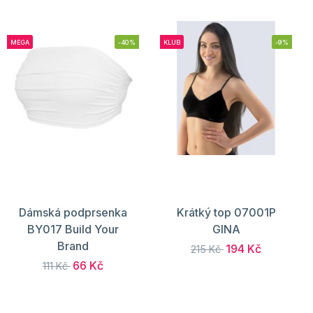
MEGA
-40%
KLUB
-9%
Dámská podprsenka
Krátký top 07001P
BY017 Build Your
GINA
Brand
194 Kč
215 Kč
66 Kč
111 Kč