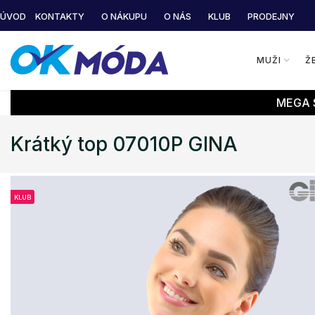
ÚVOD
KONTAKTY
O NÁKUPU
O NÁS
KLUB
PRODEJNY
MUŽI
Ž
MEGA S
Krátký top 07010P GINA
KLUB