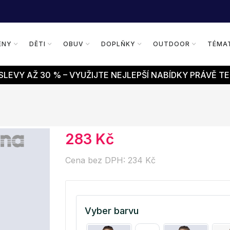
ENY
DĚTI
OBUV
DOPLŇKY
OUTDOOR
TÉMA
LEVY AŽ 30 % – VYUŽIJTE NEJLEPŠÍ NABÍDKY PRÁVĚ TE
283 Kč
Cena bez DPH: 234 Kč
Vyber barvu