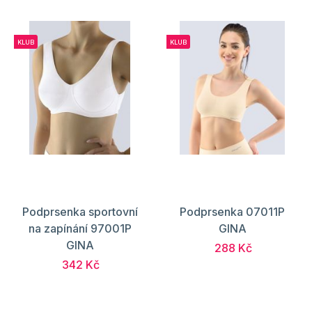
KLUB
KLUB
Podprsenka sportovní
Podprsenka 07011P
na zapínání 97001P
GINA
GINA
288 Kč
342 Kč