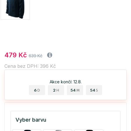
479 Kč
639 Kč
Cena bez DPH: 396 Kč
Akce končí: 12.8.
6
2
54
53
D
H
M
S
Vyber barvu