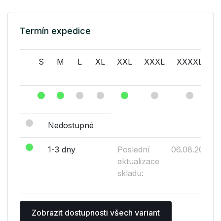
Termín expedice
S
M
L
XL
XXL
XXXL
XXXXL
(
Nedostupné
1-3 dny
Poslední
06.08.2026
aktualizace
skladu:
Zobrazit dostupnosti všech variant