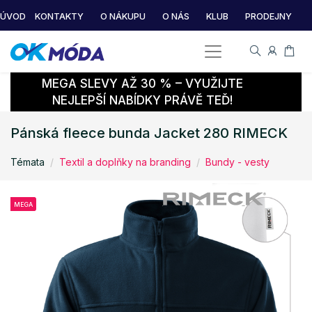
ÚVOD
KONTAKTY
O NÁKUPU
O NÁS
KLUB
PRODEJNY
MEGA SLEVY AŽ 30 % – VYUŽIJTE
NEJLEPŠÍ NABÍDKY PRÁVĚ TEĎ!
Pánská fleece bunda Jacket 280 RIMECK
Témata
Textil a doplňky na branding
Bundy - vesty
MEGA