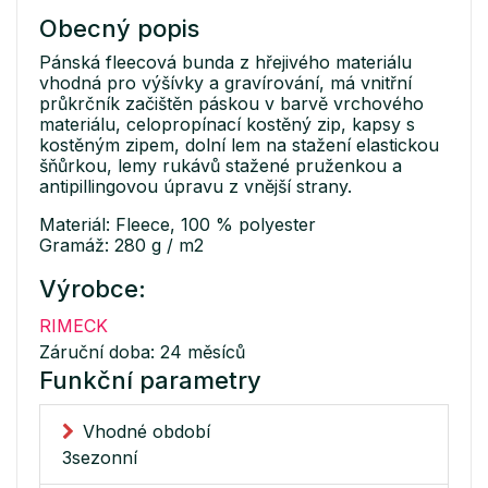
Obecný popis
Pánská fleecová bunda z hřejivého materiálu
vhodná pro výšívky a gravírování, má vnitřní
průkrčník začištěn páskou v barvě vrchového
materiálu, celopropínací kostěný zip, kapsy s
kostěným zipem, dolní lem na stažení elastickou
šňůrkou, lemy rukávů stažené pruženkou a
antipillingovou úpravu z vnější strany.
Materiál: Fleece, 100 % polyester
Gramáž: 280 g / m2
Výrobce:
RIMECK
Záruční doba: 24 měsíců
Funkční parametry
Vhodné období
3sezonní