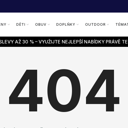
ENY
DĚTI
OBUV
DOPLŇKY
OUTDOOR
TÉMA
LEVY AŽ 30 % – VYUŽIJTE NEJLEPŠÍ NABÍDKY PRÁVĚ TE
404