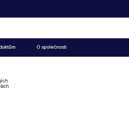
oduktům
O společnosti
O společnosti
a materiály
vých
šich
Telefon :
Offline
+420 702 000 160