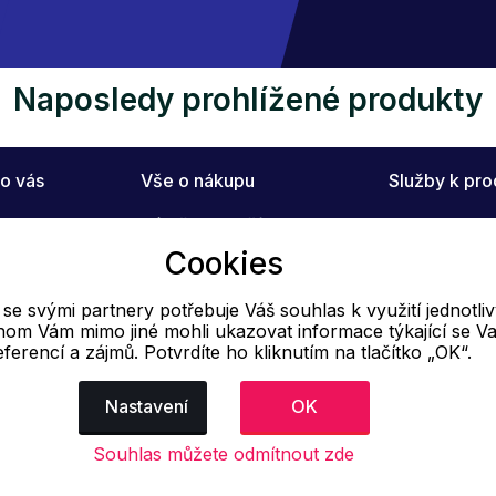
Naposledy prohlížené produkty
o vás
Vše o nákupu
Služby k pr
Výměna zboží
Poradna
Cookies
Reklamační řád
Technologie 
Jak vytvořit objednávku
e svými partnery potřebuje Váš souhlas k využití jednotli
Obchodní podmínky
hom Vám mimo jiné mohli ukazovat informace týkající se Va
Doprava
eferencí a zájmů. Potvrdíte ho kliknutím na tlačítko „OK“.
Nastavení
OK
E-mail
Online
Souhlas můžete odmítnout zde
info@ok-moda.cz