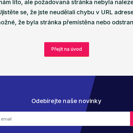
nám líto, ale požadovaná stránka nebyla nalez
Ujistěte se, že jste neudělali chybu v URL adrese
ožné, že byla stránka přemístěna nebo odstra
Přejít na úvod
Odebírejte naše novinky