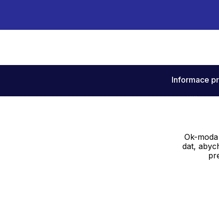
Informace pr
Soutěž
Info k akcím
Ok-moda s
dat, abyc
pr
Dodavatel
SOLEDO, s.r.o. IČ: 29298679
Nové sady 988/2, 60200 Brno