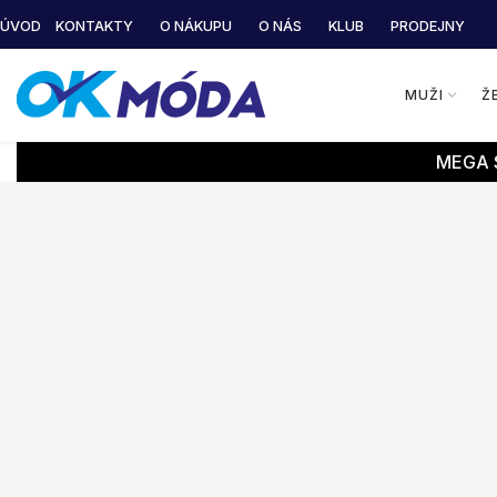
ÚVOD
KONTAKTY
O NÁKUPU
O NÁS
KLUB
PRODEJNY
MUŽI
Ž
MEGA S