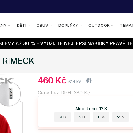
ENY
DĚTI
OBUV
DOPLŇKY
OUTDOOR
TÉMA
LEVY AŽ 30 % – VYUŽIJTE NEJLEPŠÍ NABÍDKY PRÁVĚ TE
0 RIMECK
460 Kč
614 Kč
Cena bez DPH: 380 Kč
Akce končí: 12.8.
4
5
11
54
D
H
M
S