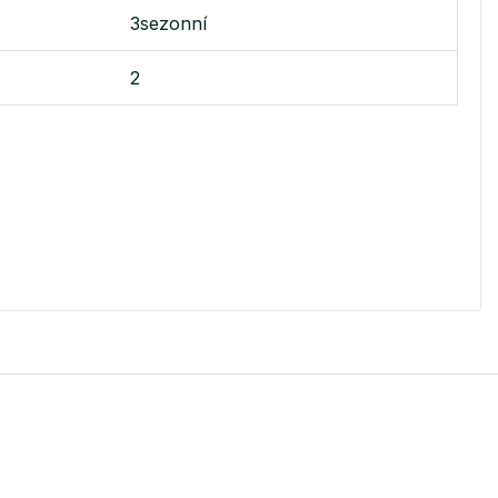
3sezonní
2