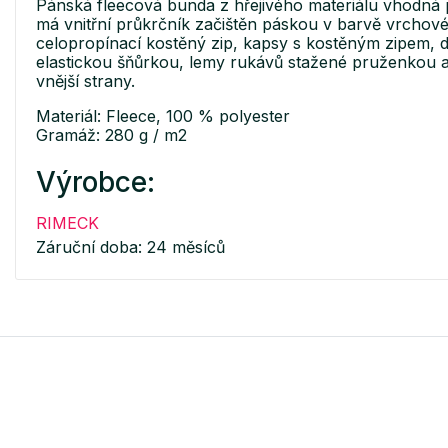
Pánská fleecová bunda z hřejivého materiálu vhodná p
má vnitřní průkrčník začištěn páskou v barvě vrchové
celopropínací kostěný zip, kapsy s kostěným zipem, d
elastickou šňůrkou, lemy rukávů stažené pruženkou a 
vnější strany.
Materiál: Fleece, 100 % polyester
Gramáž: 280 g / m2
Výrobce:
RIMECK
Záruční doba: 24 měsíců