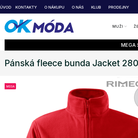
ÚVOD
KONTAKTY
O NÁKUPU
O NÁS
KLUB
PRODEJNY
MUŽI
Ž
MEGA S
Pánská fleece bunda Jacket 28
MEGA