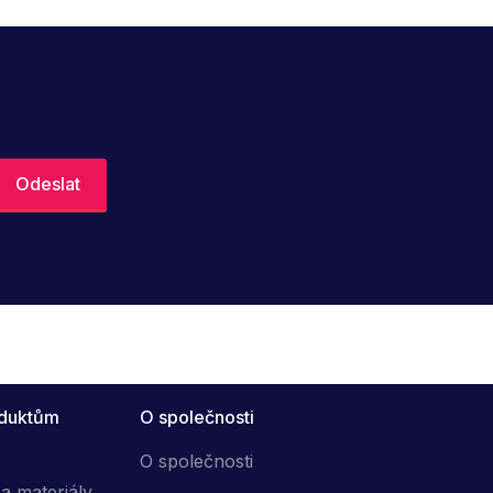
oduktům
O společnosti
O společnosti
a materiály