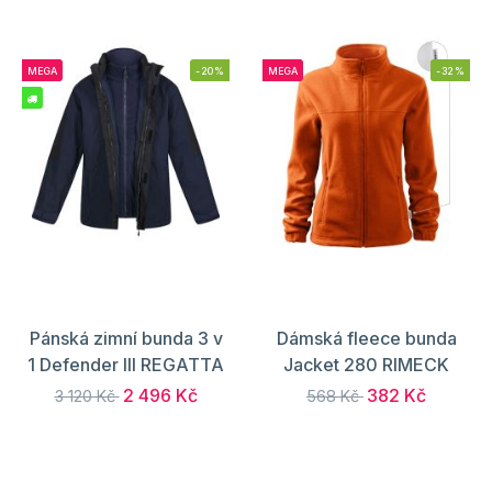
MEGA
-20%
MEGA
-32%
Pánská zimní bunda 3 v
Dámská fleece bunda
1 Defender III REGATTA
Jacket 280 RIMECK
2 496 Kč
382 Kč
3 120 Kč
568 Kč