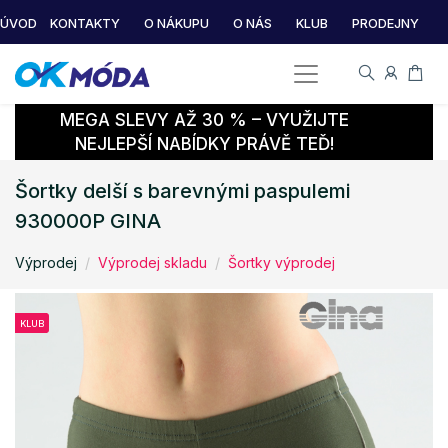
ÚVOD
KONTAKTY
O NÁKUPU
O NÁS
KLUB
PRODEJNY
MEGA SLEVY AŽ 30 % – VYUŽIJTE
NEJLEPŠÍ NABÍDKY PRÁVĚ TEĎ!
Šortky delší s barevnými paspulemi
930000P GINA
Výprodej
Výprodej skladu
Šortky výprodej
KLUB