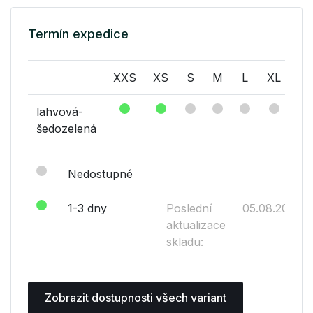
Termín expedice
XXS
XS
S
M
L
XL
XX
lahvová-
šedozelená
Nedostupné
1-3 dny
Poslední
05.08.2026
aktualizace
skladu:
Zobrazit dostupnosti všech variant