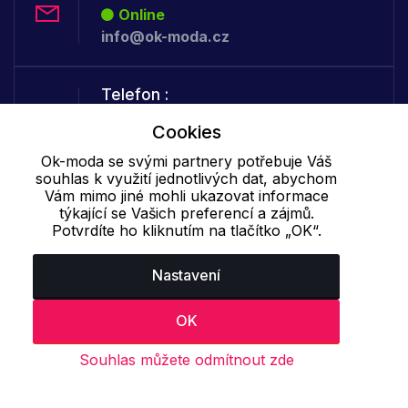
Online
info@ok-moda.cz
Telefon :
Offline
Cookies
+420 702 000 160
Ok-moda se svými partnery potřebuje Váš
souhlas k využití jednotlivých dat, abychom
Vám mimo jiné mohli ukazovat informace
Cookie - podrobné nastavení
|
Další informace
|
Ochrana osobních
týkající se Vašich preferencí a zájmů.
údajů
Potvrdíte ho kliknutím na tlačítko „OK“.
Nastavení
OK
Souhlas můžete odmítnout zde