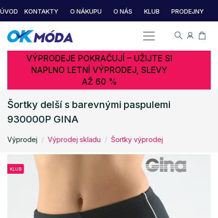
ÚVOD
KONTAKTY
O NÁKUPU
O NÁS
KLUB
PRODEJNY
VÝPRODEJE POKRAČUJÍ – UŽIJTE SI
NAPLNO LETNÍ VÝPRODEJ, SLEVY
AŽ 60 %
Šortky delší s barevnými paspulemi
930000P GINA
Výprodej
Výprodej skladu
Šortky výprodej
KLUB