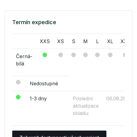
Termín expedice
XXS
XS
S
M
L
XL
XXL
Černá-
bílá
Nedostupné
1-3 dny
Poslední
06.08.2026
aktualizace
skladu: